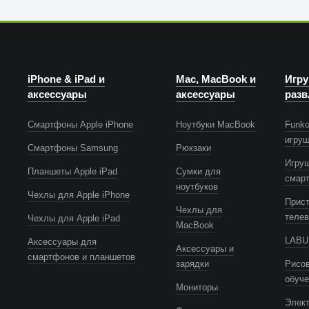
iPhone & iPad и
Mac, MacBook и
Игру
аксессуары
аксессуары
разв
Смартфоны Apple iPhone
Ноутбуки MacBook
Funko
игру
Смартфоны Samsung
Рюкзаки
Игру
Планшеты Apple iPad
Сумки для
смар
ноутбуков
Чехлы для Apple iPhone
Прист
Чехлы для
телев
Чехлы для Apple iPad
MacBook
LABUB
Аксессуары для
Аксессуары и
смартфонов и планшетов
зарядки
Рисов
обуч
Мониторы
Элек