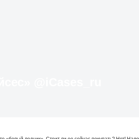
Твиттер «АйКейсес» ‏@iCases_ru
ете «белый ледник». Стоит ли ее сейчас покупать? Нет! Надо