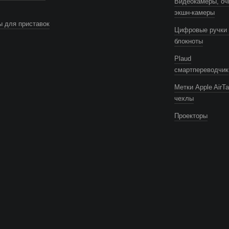
Видеокамеры, оч
экшн-камеры
 для приставок
Цифровые ручки 
блокноты
Plaud
смартпереводчик
Метки Apple AirTa
чехлы
Проекторы