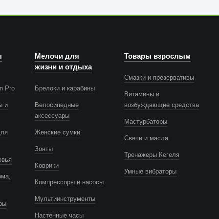
я
Мелочи для
Товары взрослым
жизни и отдыха
Смазки и презервативы
n Pro
Брелоки и карабины
Витамины и
ы и
Велосипедные
возбуждающие средства
аксессуары
Мастурбаторы
для
Женские сумки
Свечи и масла
Зонты
Тренажеры Кегеля
овья
Коврики
Умные вибраторы
ома,
Компрессоры и насосы
Мультиинструменты
ры
Настенные часы