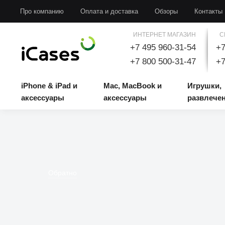
iPhone & iPad и аксессуары
Mac, MacBook и аксессуары
Игрушки, развлечени
Про компанию
Оплата и доставка
Обзоры
Контакты
ИНТЕРНЕТ МАГАЗИН
С
+7 495 960-31-54
+7
+7 800 500-31-47
+7
iPhone & iPad и
Mac, MacBook и
Игрушки,
аксессуары
аксессуары
развлече
Обратно