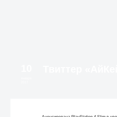
10
января
2017
Анонсирована PlayStation 4 Slim в цв