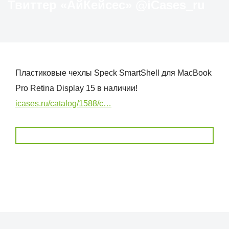
Твиттер «АйКейсес» ‏@iCases_ru
Пластиковые чехлы Speck SmartShell для MacBook
Pro Retina Display 15 в наличии!
icases.ru/catalog/1588/c…