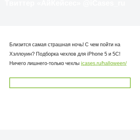
Твиттер «АйКейсес» ‏@iCases_ru
Близится самая страшная ночь! С чем пойти на
Хэллоуин? Подборка чехлов для iPhone 5 и 5C!
Ничего лишнего-только чехлы
icases.ru/halloween/