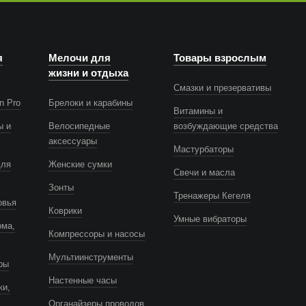
я
Мелочи для
Товары взрослым
жизни и отдыха
Смазки и презервативы
n Pro
Брелоки и карабины
Витамины и
ы и
Велосипедные
возбуждающие средства
аксессуары
Мастурбаторы
для
Женские сумки
Свечи и масла
Зонты
Тренажеры Кегеля
овья
Коврики
Умные вибраторы
ома,
Компрессоры и насосы
Мультиинструменты
ры
Настенные часы
ки,
Органайзеры проводов