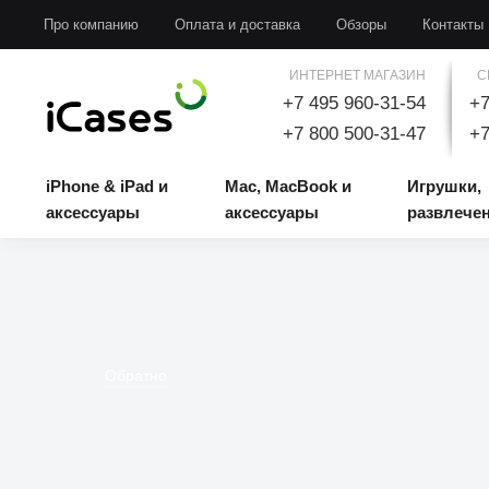
iPhone & iPad и аксессуары
Mac, MacBook и аксессуары
Игрушки, развлечени
Про компанию
Оплата и доставка
Обзоры
Контакты
ИНТЕРНЕТ МАГАЗИН
С
+7 495 960-31-54
+7
+7 800 500-31-47
+7
iPhone & iPad и
Mac, MacBook и
Игрушки,
аксессуары
аксессуары
развлече
Обратно