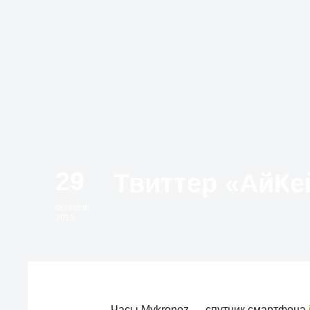
29
октября
2013
Часы Mykronoz — спутник смартфона