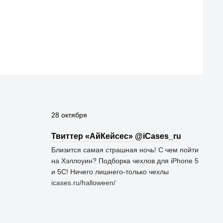
28 октября
Твиттер «АйКейсес» ‏@iCases_ru
Близится самая страшная ночь! С чем пойти
на Хэллоуин? Подборка чехлов для iPhone 5
и 5C! Ничего лишнего-только чехлы
icases.ru/halloween/