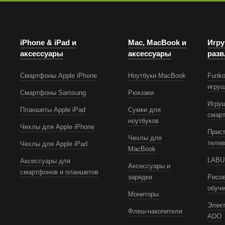
iPhone & iPad и
Mac, MacBook и
Игру
аксессуары
аксессуары
разв
Смартфоны Apple iPhone
Ноутбуки MacBook
Funko
игру
Смартфоны Samsung
Рюкзаки
Игру
Планшеты Apple iPad
Сумки для
смар
ноутбуков
Чехлы для Apple iPhone
Прист
Чехлы для
телев
Чехлы для Apple iPad
MacBook
LABUB
Аксессуары для
Аксессуары и
смартфонов и планшетов
зарядки
Рисов
обуч
Мониторы
Элек
Флеш-накопители
ADO