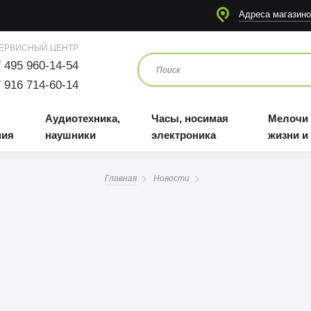
я
Аудиотехника, наушники
Часы, носимая электроника
Мелочи для жизни и отдыха
Адреса магазино
ЕРВИСНЫЙ ЦЕНТР
 495 960-14-54
 916 714-60-14
Аудиотехника,
Часы, носимая
Мелочи
ния
наушники
электроника
жизни и
Главная
Новости