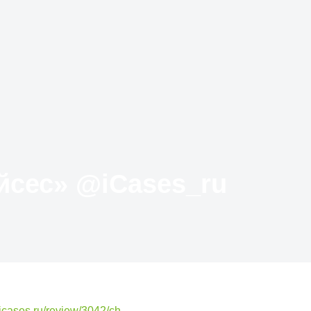
Твиттер «АйКейсес» ‏@iCases_ru
icases.ru/review/3042/ch…