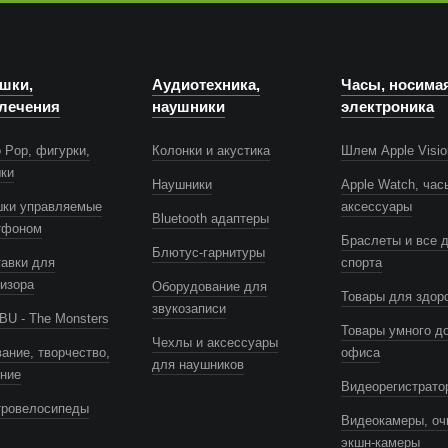
шки,
Аудиотехника,
Часы, носима
лечения
наушники
электроника
 Pop, фигурки,
Колонки и акустика
Шлем Apple Visio
шки
Наушники
Apple Watch, час
шки управляемые
аксессуары
Bluetooth адаптеры
тфоном
Браслеты и все 
Блютус-гарнитуры
авки для
спорта
изора
Оборудование для
Товары для здор
звукозаписи
U - The Monsters
Товары умного д
Чехлы и аксессуары
ание, творчество,
офиса
для наушников
ение
Видеорегистрато
тровелосипеды
Видеокамеры, оч
экшн-камеры