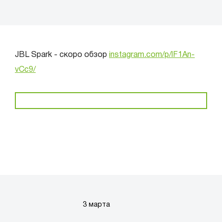
JBL Spark - скоро обзор
instagram.com/p/lF1An-
vCc9/
3 марта