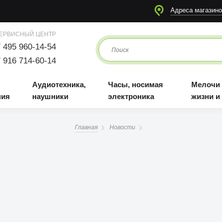
я
Аудиотехника, наушники
Часы, носимая электроника
Мелочи для жизни и отдыха
Адреса магазино
ЕРВИСНЫЙ ЦЕНТР
 495 960-14-54
 916 714-60-14
Аудиотехника,
Часы, носимая
Мелочи
ния
наушники
электроника
жизни и
Главная
Новости