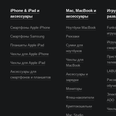
iPhone & iPad и
Mac, MacBook и
Игру
аксессуары
аксессуары
разв
Смартфоны Apple iPhone
Ноутбуки MacBook
Funko
игру
Смартфоны Samsung
Рюкзаки
Игру
Планшеты Apple iPad
Сумки для
смар
ноутбуков
Чехлы для Apple iPhone
Прист
Чехлы для
телев
Чехлы для Apple iPad
MacBook
LABUB
Аксессуары для
Аксессуары и
смартфонов и планшетов
зарядки
Рисов
обуч
Мониторы
Элек
Флеш-накопители
ADO
Криптокошельки
Чехлы
Mac Studio