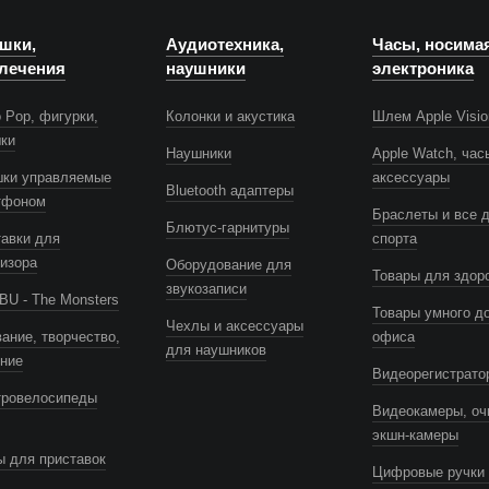
шки,
Аудиотехника,
Часы, носима
лечения
наушники
электроника
 Pop, фигурки,
Колонки и акустика
Шлем Apple Visio
шки
Наушники
Apple Watch, час
шки управляемые
аксессуары
Bluetooth адаптеры
тфоном
Браслеты и все 
Блютус-гарнитуры
авки для
спорта
изора
Оборудование для
Товары для здор
звукозаписи
U - The Monsters
Товары умного д
Чехлы и аксессуары
ание, творчество,
офиса
для наушников
ение
Видеорегистрато
тровелосипеды
Видеокамеры, оч
экшн-камеры
 для приставок
Цифровые ручки 