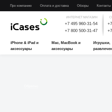
iPhone & iPad и аксессуары
Mac, MacBook и аксессуары
Игрушки, развлечени
Про компанию
Оплата и доставка
Обзоры
Контакты
ИНТЕРНЕТ МАГАЗИН
С
+7 495 960-31-54
+7
+7 800 500-31-47
+7
iPhone & iPad и
Mac, MacBook и
Игрушки,
аксессуары
аксессуары
развлече
Обратно