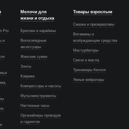
я
Мелочи для
Товары взрослым
жизни и отдыха
Смазки и презервативы
n Pro
Брелоки и карабины
Витамины и
ы и
Велосипедные
возбуждающие средства
аксессуары
Мастурбаторы
для
Женские сумки
Свечи и масла
Зонты
Тренажеры Кегеля
овья
Коврики
Умные вибраторы
ома,
Компрессоры и насосы
Мультиинструменты
ры
Настенные часы
ки,
Органайзеры проводов
и гаджетов
и