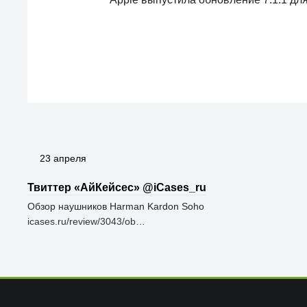
23 апреля
Твиттер «АйКейсес» ‏@iCases_ru
Обзор наушников Harman Kardon Soho
icases.ru/review/3043/ob…