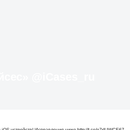
Твиттер «АйКейсес» ‏@iCases_ru
 iOS устройств! Исправления ниже http://t.co/o7rIUWCE67