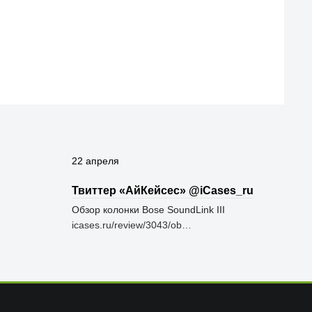
22 апреля
Твиттер «АйКейсес» ‏@iCases_ru
Обзор колонки Bose SoundLink III
icases.ru/review/3043/ob…