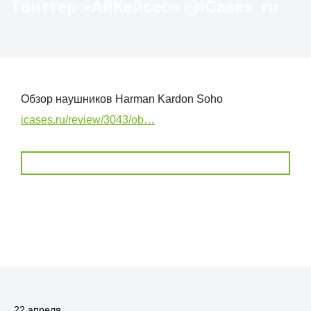
Твиттер «АйКейсес» ‏@iCases_ru
Обзор наушников Harman Kardon Soho
icases.ru/review/3043/ob…
22 апреля