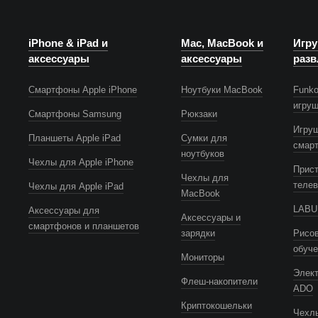
iPhone & iPad и
Mac, MacBook и
Игру
аксессуары
аксессуары
разв
Смартфоны Apple iPhone
Ноутбуки MacBook
Funko
игру
Смартфоны Samsung
Рюкзаки
Игру
Планшеты Apple iPad
Сумки для
смар
ноутбуков
Чехлы для Apple iPhone
Прист
Чехлы для
телев
Чехлы для Apple iPad
MacBook
LABUB
Аксессуары для
Аксессуары и
смартфонов и планшетов
зарядки
Рисов
обуч
Мониторы
Элек
Флеш-накопители
ADO
Криптокошельки
Чехлы