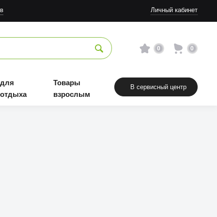
в
Личный кабинет
0
0
 для
Товары
В сервисный центр
 отдыха
взрослым