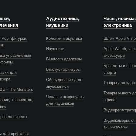
шки,
Аудиотехника,
Часы, носима
лечения
наушники
электроника
 Pop, фигурки,
Колонки и акустика
Шлем Apple Visio
шки
Наушники
Apple Watch, час
шки управляемые
аксессуары
Bluetooth адаптеры
тфоном
Браслеты и все 
Блютус-гарнитуры
авки для
спорта
изора
Оборудование для
Товары для здор
звукозаписи
U - The Monsters
Товары умного д
Чехлы и аксессуары
ание, творчество,
офиса
для наушников
ение
Видеорегистрато
тровелосипеды
Видеокамеры, оч
экшн-камеры
 для приставок