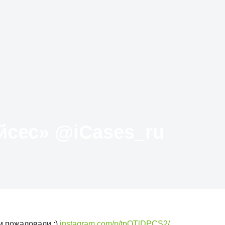
Твиттер «АйКейсес» ‏@iCases_ru
м пожаловали :)
instagram.com/p/tpQTlDPCS2/