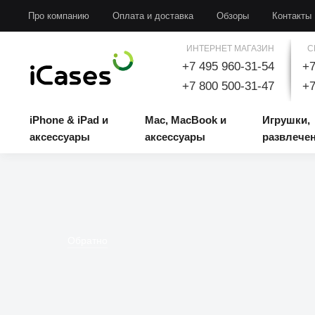
iPhone & iPad и аксессуары
Mac, MacBook и аксессуары
Игрушки, развлечени
Про компанию
Оплата и доставка
Обзоры
Контакты
ИНТЕРНЕТ МАГАЗИН
С
+7 495 960-31-54
+7
+7 800 500-31-47
+7
iPhone & iPad и
Mac, MacBook и
Игрушки,
аксессуары
аксессуары
развлече
Обратно