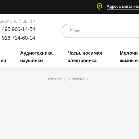
я
Аудиотехника, наушники
Часы, носимая электроника
Мелочи для жизни и отдыха
Адреса магазино
ЕРВИСНЫЙ ЦЕНТР
 495 960-14-54
 916 714-60-14
Аудиотехника,
Часы, носимая
Мелочи
ния
наушники
электроника
жизни и
Главная
Новости