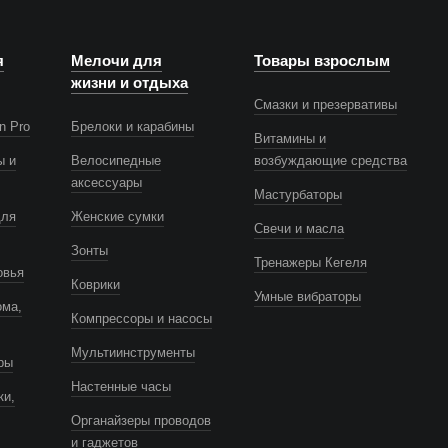
я
Мелочи для
Товары взрослым
жизни и отдыха
Смазки и презервативы
n Pro
Брелоки и карабины
Витамины и
ы и
Велосипедные
возбуждающие средства
аксессуары
Мастурбаторы
для
Женские сумки
Свечи и масла
Зонты
Тренажеры Кегеля
овья
Коврики
Умные вибраторы
ома,
Компрессоры и насосы
Мультиинструменты
ры
Настенные часы
ки,
Органайзеры проводов
и гаджетов