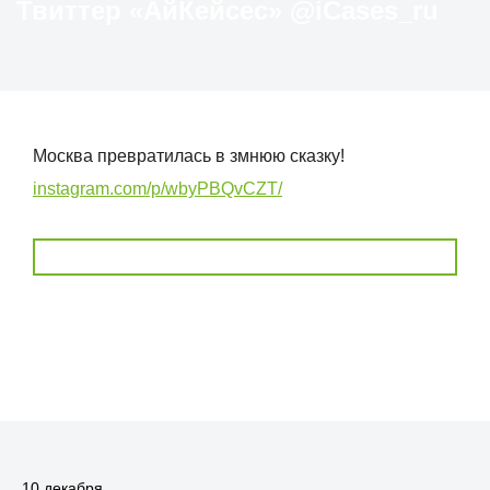
Твиттер «АйКейсес» ‏@iCases_ru
Москва превратилась в змнюю сказку!
instagram.com/p/wbyPBQvCZT/
10 декабря