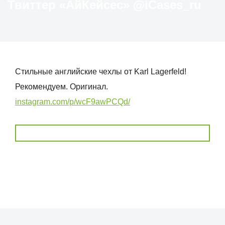
Твиттер «АйКейсес» ‏@iCases_ru
Стильные английские чехлы от Karl Lagerfeld!
Рекомендуем. Оригинал.
instagram.com/p/wcF9awPCQd/