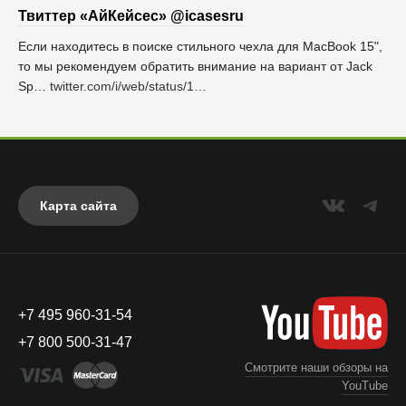
Твиттер «АйКейсес» ‏@icasesru
Если находитесь в поиске стильного чехла для MacBook 15",
то мы рекомендуем обратить внимание на вариант от Jack
Sp…
twitter.com/i/web/status/1…
Карта сайта
+7 495 960-31-54
+7 800 500-31-47
Смотрите наши обзоры на
YouTube