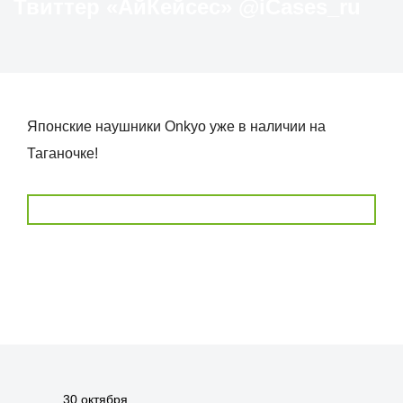
Твиттер «АйКейсес» ‏@iCases_ru
Японские наушники Onkyo уже в наличии на
Таганочке!
30 октября