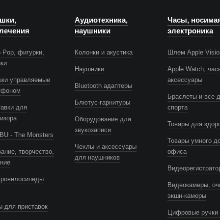
шки,
Аудиотехника,
Часы, носима
лечения
наушники
электроника
 Pop, фигурки,
Колонки и акустика
Шлем Apple Visio
шки
Наушники
Apple Watch, час
шки управляемые
аксессуары
Bluetooth адаптеры
тфоном
Браслеты и все 
Блютус-гарнитуры
авки для
спорта
изора
Оборудование для
Товары для здор
звукозаписи
U - The Monsters
Товары умного д
Чехлы и аксессуары
ание, творчество,
офиса
для наушников
ение
Видеорегистрато
тровелосипеды
Видеокамеры, оч
экшн-камеры
 для приставок
Цифровые ручки 