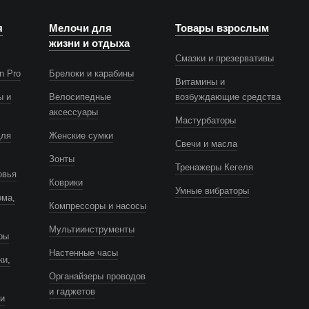
я
Мелочи для
Товары взрослым
жизни и отдыха
Смазки и презервативы
n Pro
Брелоки и карабины
Витамины и
ы и
Велосипедные
возбуждающие средства
аксессуары
Мастурбаторы
для
Женские сумки
Свечи и масла
Зонты
Тренажеры Кегеля
овья
Коврики
Умные вибраторы
ома,
Компрессоры и насосы
Мультиинструменты
ры
Настенные часы
ки,
Органайзеры проводов
и гаджетов
и