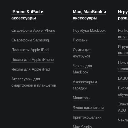
iPhone & iPad и
Mac, MacBook и
Игру
аксессуары
аксессуары
разв
Смартфоны Apple iPhone
Ноутбуки MacBook
Funko
игру
Смартфоны Samsung
Рюкзаки
Игру
Планшеты Apple iPad
Сумки для
смар
ноутбуков
Чехлы для Apple iPhone
Прист
Чехлы для
телев
Чехлы для Apple iPad
MacBook
LABUB
Аксессуары для
Аксессуары и
смартфонов и планшетов
зарядки
Рисов
обуч
Мониторы
Элек
Флеш-накопители
ADO
Криптокошельки
Чехлы
Mac Studio