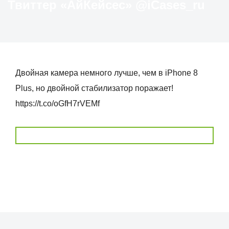
Твиттер «АйКейсес» ‏@iCases_ru
Двойная камера немного лучше, чем в iPhone 8
Plus, но двойной стабилизатор поражает!
https://t.co/oGfH7rVEMf