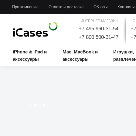
iPhone & iPad и аксессуары
Mac, MacBook и аксессуары
Игрушки, развлечени
Про компанию
Оплата и доставка
Обзоры
Контакты
ИНТЕРНЕТ МАГАЗИН
С
+7 495 960-31-54
+7
+7 800 500-31-47
+7
iPhone & iPad и
Mac, MacBook и
Игрушки,
аксессуары
аксессуары
развлече
Обратно