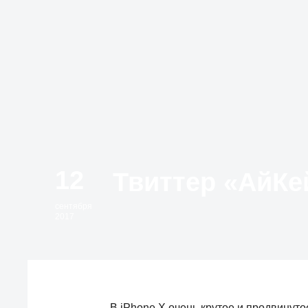
12
сентября
2017
В iPhone X очень крутое и продвинут