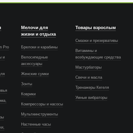
я
Мелочи для
Товары взрослым
жизни и отдыха
Смазки и презервативы
n Pro
Брелоки и карабины
Витамины и
ы и
Велосипедные
возбуждающие средства
аксессуары
Мастурбаторы
для
Женские сумки
Свечи и масла
Зонты
Тренажеры Кегеля
овья
Коврики
Умные вибраторы
ома,
Компрессоры и насосы
Мультиинструменты
ры
Настенные часы
ки,