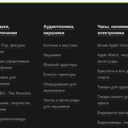
шки,
Аудиотехника,
Часы, носима
лечения
наушники
электроника
 Pop, фигурки,
Колонки и акустика
Шлем Apple Visio
шки
Наушники
Apple Watch, час
шки управляемые
аксессуары
Bluetooth адаптеры
тфоном
Браслеты и все 
Блютус-гарнитуры
авки для
спорта
изора
Оборудование для
Товары для здор
звукозаписи
U - The Monsters
Товары умного д
Чехлы и аксессуары
ание, творчество,
офиса
для наушников
ение
Видеорегистрато
тровелосипеды
Видеокамеры, оч