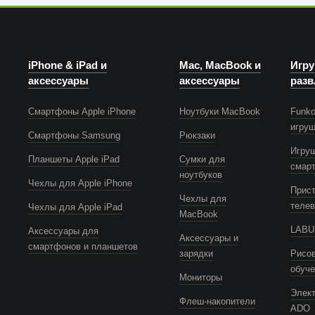
iPhone & iPad и
Mac, MacBook и
Игру
аксессуары
аксессуары
разв
Смартфоны Apple iPhone
Ноутбуки MacBook
Funko
игру
Смартфоны Samsung
Рюкзаки
Игру
Планшеты Apple iPad
Сумки для
смар
ноутбуков
Чехлы для Apple iPhone
Прист
Чехлы для
телев
Чехлы для Apple iPad
MacBook
LABUB
Аксессуары для
Аксессуары и
смартфонов и планшетов
зарядки
Рисов
обуч
Мониторы
Элек
Флеш-накопители
ADO