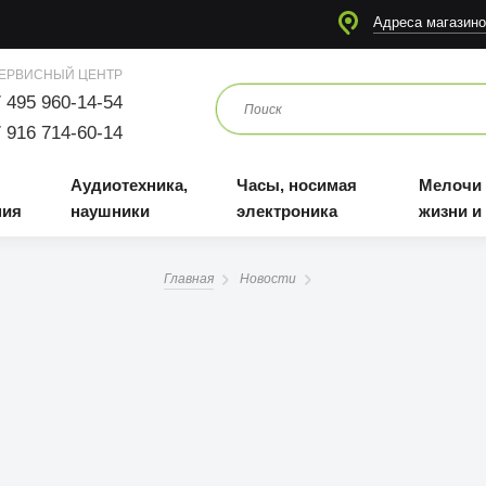
я
Аудиотехника, наушники
Часы, носимая электроника
Мелочи для жизни и отдыха
Адреса магазино
ЕРВИСНЫЙ ЦЕНТР
 495 960-14-54
 916 714-60-14
Аудиотехника,
Часы, носимая
Мелочи
ния
наушники
электроника
жизни и
Главная
Новости