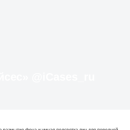
Твиттер «АйКейсес» ‏@iCases_ru
ое размытие фона и умная подсветка лиц для передней