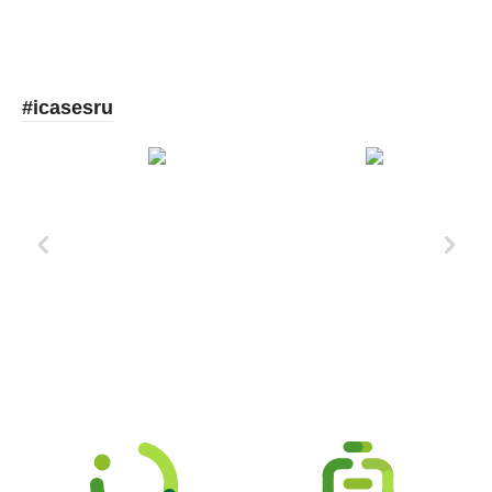
#icasesru
Xd Design