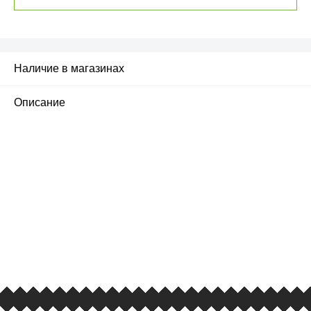
Наличие в магазинах
Описание
ПЕРВЫЙ ОФИЦИАЛЬНЫЙ
РОЗНИЧНЫЙ МАГАЗИН
улица Барклая, дом 10, ТЦ «Вкусные сезоны»,
вывеска iCases