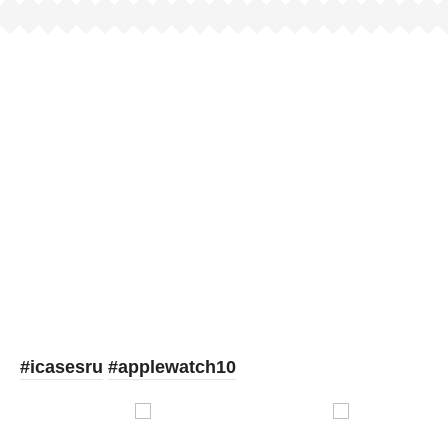
Picooc
#icasesru
#applewatch10