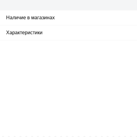
Наличие в магазинах
2
Характеристики
Почему люди выбирают
именно нас?
Все просто — мы сертифицированный
партнер известных мировых
производителей.