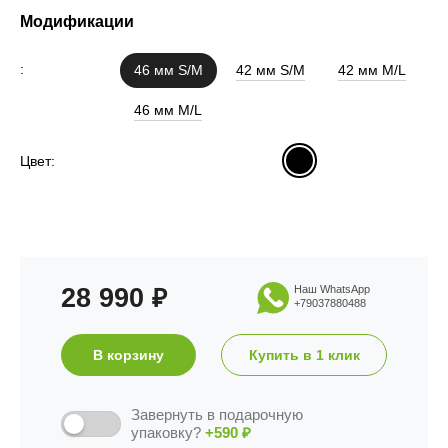
Модификации
:
46 мм S/M
42 мм S/M
42 мм M/L
46 мм M/L
Цвет:
28 990
Наш WhatsApp
₽
+79037880488
В корзину
Купить в 1 клик
Завернуть в подарочную
упаковку?
+590
₽