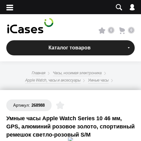
Вход
Регистрация
Сервисный центр
0
0
О магазине
Каталог товаров
Оплата и доставка
Главная
Часы, носимая электроника
Адреса магазинов
Apple Watch, часы и аксессуары
Умные часы
Вакансии
Артикул:
268988
Умные часы Apple Watch Series 10 46 мм,
+7 495 960-31-54
GPS, алюминий розовое золото, спортивный
+7 800 500-31-47
ремешок светло-розовый S/M