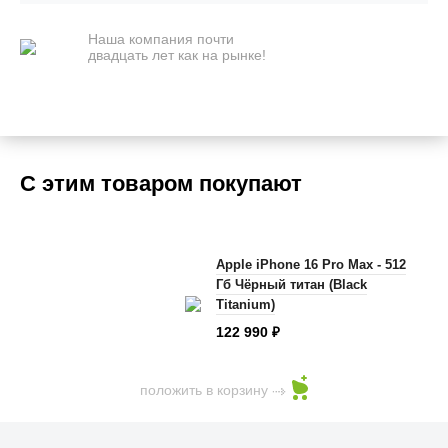
Наша компания почти
двадцать лет как на рынке!
С этим товаром покупают
Apple iPhone 16 Pro Max - 512
Гб Чёрный титан (Black
Titanium)
122 990
₽
положить в корзину