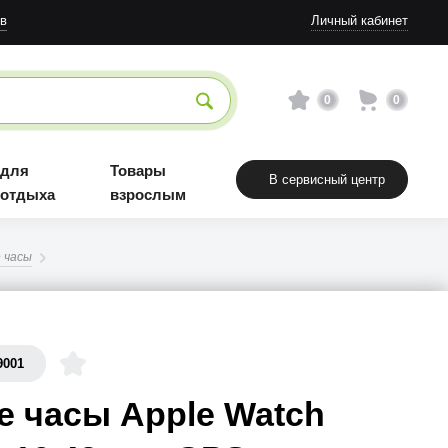
в
Личный кабинет
0
0
 для
Товары
В сервисный центр
 отдыха
взрослым
 часы
9001
 часы Apple Watch