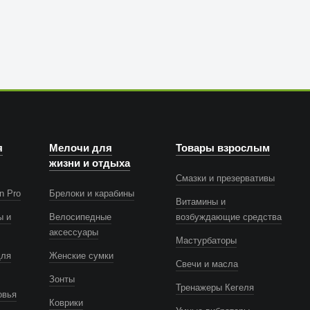
я
Мелочи для
Товары взрослым
жизни и отдыха
Смазки и презервативы
n Pro
Брелоки и карабины
Витамины и
ы и
Велосипедные
возбуждающие средства
аксессуары
Мастурбаторы
для
Женские сумки
Свечи и масла
Зонты
Тренажеры Кегеля
овья
Коврики