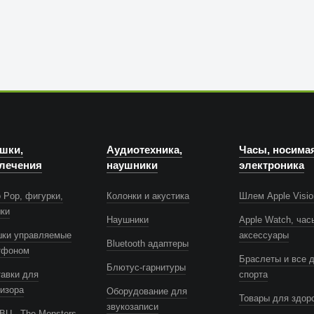
шки,
Аудиотехника,
Часы, носима
лечения
наушники
электроника
Anker
 Pop, фигурки,
Колонки и акустика
Шлем Apple Visio
шки
Наушники
Apple Watch, час
шки управляемые
аксессуары
Bluetooth адаптеры
тфоном
Браслеты и все 
Блютус-гарнитуры
авки для
спорта
изора
Оборудование для
Товары для здор
звукозаписи
U - The Monsters