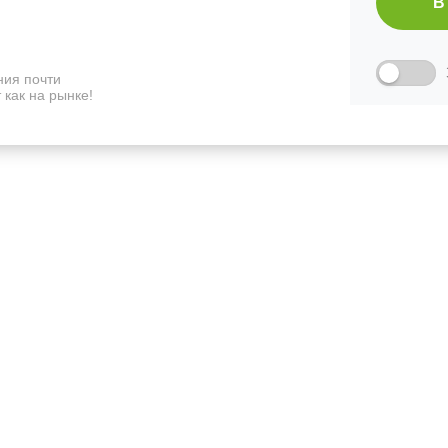
В
ия почти
 как на рынке!