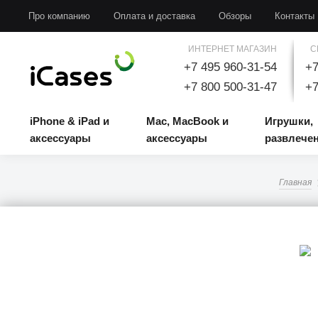
iPhone & iPad и аксессуары
Mac, MacBook и аксессуары
Игрушки, развлечени
Про компанию
Оплата и доставка
Обзоры
Контакты
ИНТЕРНЕТ МАГАЗИН
С
+7 495 960-31-54
+7
+7 800 500-31-47
+7
iPhone & iPad и
Mac, MacBook и
Игрушки,
аксессуары
аксессуары
развлече
Главная