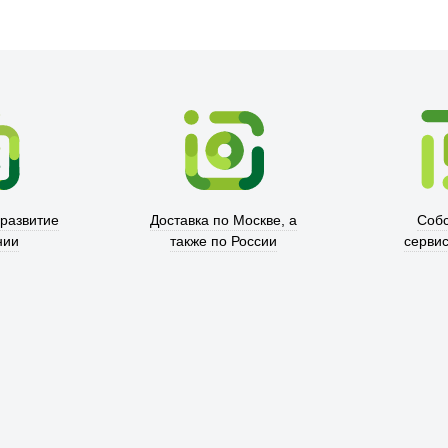
Xd Design
 развитие
Доставка по Москве, а
Соб
нии
также по России
серви
Trust