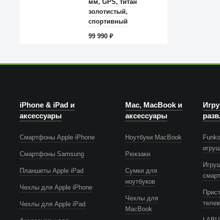
мм, GPS, титан
золотистый,
спортивный
ремешок «сияющая
99 990
₽
звезда» S/M
iPhone & iPad и
Mac, MacBook и
Игру
аксессуары
аксессуары
разв
Смартфоны Apple iPhone
Ноутбуки MacBook
Funko
игру
Смартфоны Samsung
Рюкзаки
Игру
Планшеты Apple iPad
Сумки для
смар
ноутбуков
Чехлы для Apple iPhone
Прист
Чехлы для
телев
Чехлы для Apple iPad
MacBook
LABUB