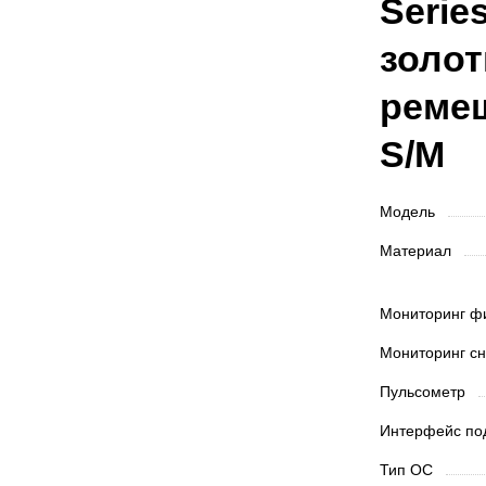
Serie
золо
реме
S/M
Модель
Материал
Мониторинг ф
Мониторинг с
Пульсометр
Интерфейс п
Тип ОС