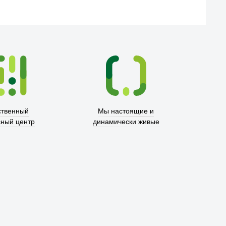
ственный
Мы настоящие и
сный центр
динамически живые