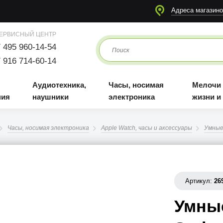
я
Аудиотехника, наушники
Часы, носимая электроника
Мелочи для жизни и отдыха
Адреса магазино
ЕРВИСНЫЙ ЦЕНТР
 495 960-14-54
 916 714-60-14
Аудиотехника,
Часы, носимая
Мелочи
ния
наушники
электроника
жизни и
Часы, носимая электроника
Apple Watch, часы и аксессуары
Умные
Артикул:
26
Умные