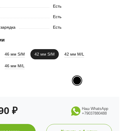
Есть
Есть
 зарядка
Есть
ии
46 мм S/M
42 мм S/M
42 мм M/L
46 мм M/L
990
₽
Наш WhatsApp
+79037880488