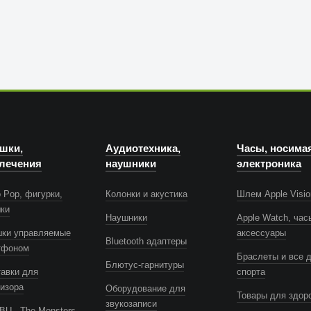
шки,
Аудиотехника,
Часы, носима
лечения
наушники
электроника
Anker
 Pop, фигурки,
Колонки и акустика
Шлем Apple Visio
шки
Наушники
Apple Watch, час
шки управляемые
аксессуары
Bluetooth адаптеры
тфоном
Браслеты и все 
Блютус-гарнитуры
авки для
спорта
изора
Оборудование для
Товары для здор
звукозаписи
U - The Monsters