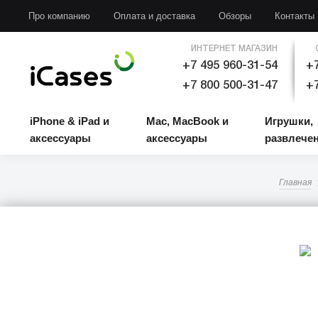
iPhone & iPad и аксессуары
Mac, MacBook и аксессуары
Игрушки, развлечени
Про компанию
Оплата и доставка
Обзоры
Контакты
ИНТЕРНЕТ МАГАЗИН
+7 495 960-31-54
+7
+7 800 500-31-47
+7
iPhone & iPad и
Mac, MacBook и
Игрушки,
аксессуары
аксессуары
развлече
Главная