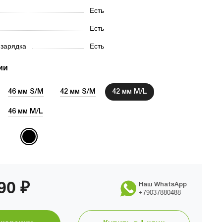
Есть
Есть
 зарядка
Есть
ии
46 мм S/M
42 мм S/M
42 мм M/L
46 мм M/L
990
₽
Наш WhatsApp
+79037880488