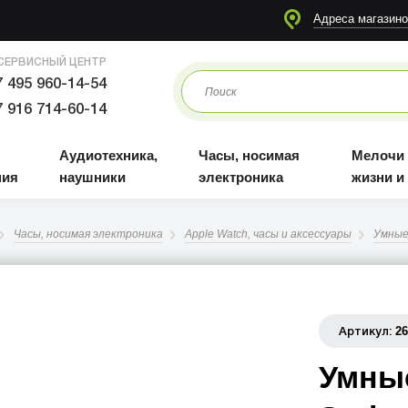
я
Аудиотехника, наушники
Часы, носимая электроника
Мелочи для жизни и отдыха
Адреса магазино
СЕРВИСНЫЙ ЦЕНТР
 495 960-14-54
 916 714-60-14
Аудиотехника,
Часы, носимая
Мелочи
ния
наушники
электроника
жизни и
Часы, носимая электроника
Apple Watch, часы и аксессуары
Умные
2
Артикул:
Умные