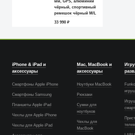
мм, GPS, алюминий
чёрный, спортивный
ремешок чёрный M/L
33 990
₽
iPhone & iPad и
Mac, MacBook и
Игру
аксессуары
аксессуары
разв
Смартфоны Apple iPhone
Ноутбуки MacBook
Funko
игру
Смартфоны Samsung
Рюкзаки
Игру
Планшеты Apple iPad
Сумки для
смар
ноутбуков
Чехлы для Apple iPhone
Прист
Чехлы для
телев
Чехлы для Apple iPad
MacBook
LABUB