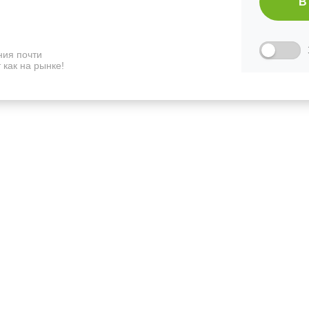
В
ия почти
 как на рынке!