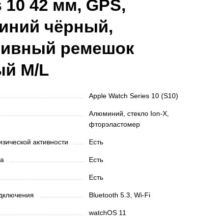
s 10 42 мм, GPS,
иний чёрный,
тивный ремешок
ый M/L
Apple Watch Series 10 (S10)
Алюминий, стекло Ion‑X,
фторэластомер
изической активности
Есть
на
Есть
Есть
одключения
Bluetooth 5.3, Wi‑Fi
watchOS 11