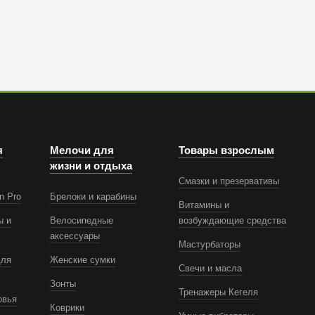
я
Мелочи для
Товары взрослым
жизни и отдыха
Смазки и презервативы
n Pro
Брелоки и карабины
Витамины и
ы и
Велосипедные
возбуждающие средства
аксессуары
Мастурбаторы
для
Женские сумки
Свечи и масла
Зонты
Тренажеры Кегеля
овья
Коврики