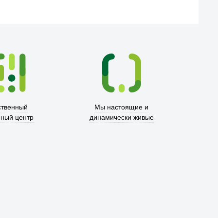
ственный
Мы настоящие и
сный центр
динамически живые