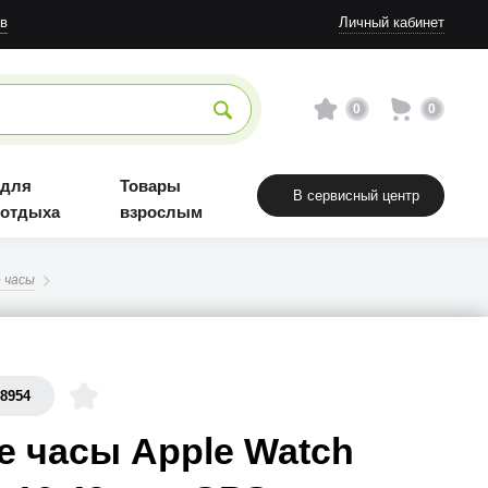
Товары взрослым
в
Личный кабинет
0
0
 для
Товары
В сервисный центр
 отдыха
взрослым
 часы
68954
 часы Apple Watch