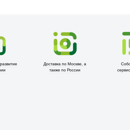
Xd Design
 развитие
Доставка по Москве, а
Соб
нии
также по России
серви
Trust