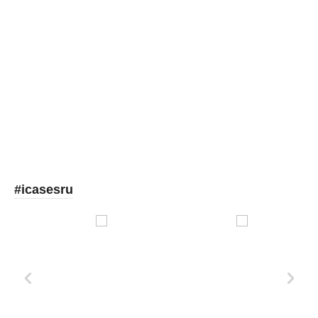
Picooc
#icasesru
Xd Design