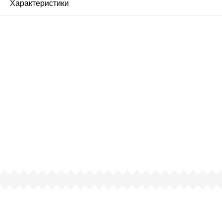
Характеристики
Почему люди выбирают
именно нас?
Все просто — мы сертифицированный
партнер известных мировых
производителей.