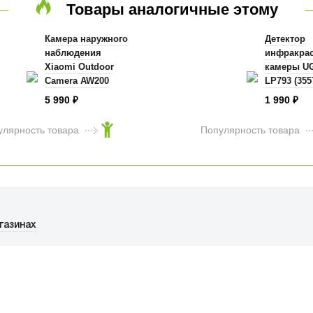
Товары аналогичные этому
Камера наружного
Детектор
наблюдения
инфракра
Xiaomi Outdoor
камеры U
Camera AW200
LP793 (355
Hidden Inf
5 990
1 990
₽
₽
Camera Det
Цвет: чер
улярность товара
Популярность товара
газинах