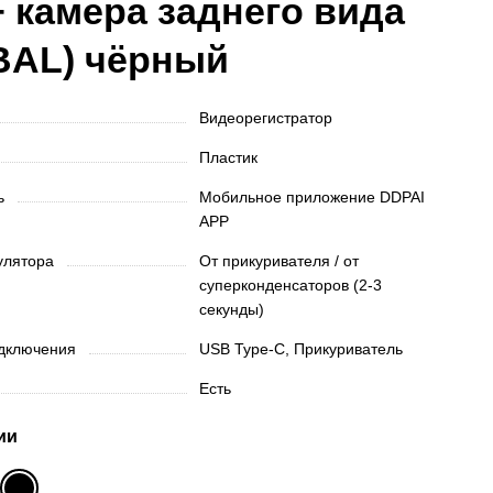
+ камера заднего вида
BAL) чёрный
Видеорегистратор
Пластик
ть
Мобильное приложение DDPAI
APP
мулятора
От прикуривателя / от
суперконденсаторов (2-3
секунды)
одключения
USB Type-C, Прикуриватель
Есть
ии