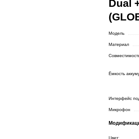
Dual 
(GLO
Модель
Материал
Совместимос
Ёмкость акку
Интерфейс п
Микрофон
Модификац
Цвет: