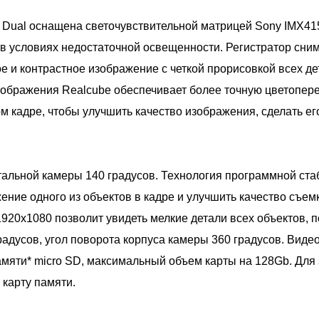
Dual оснащена светочувствительной матрицей Sony IMX415
в условиях недостаточной освещенности. Регистратор сни
ое и контрастное изображение с четкой прорисовкой всех д
зображения Realcube обеспечивает более точную цветопере
м кадре, чтобы улучшить качество изображения, сделать е
тальной камеры 140 градусов. Технология программной ст
ние одного из объектов в кадре и улучшить качество съемк
20х1080 позволит увидеть мелкие детали всех объектов, п
радусов, угол поворота корпуса камеры 360 градусов. Виде
мяти* micro SD, максимальный объем карты на 128Gb. Для
 карту памяти.