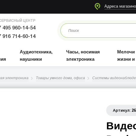
я
Аудиотехника, наушники
Часы, носимая электроника
Мелочи для жизни и отдыха
Адреса магазино
СЕРВИСНЫЙ ЦЕНТР
 495 960-14-54
 916 714-60-14
Аудиотехника,
Часы, носимая
Мелочи
ния
наушники
электроника
жизни и
мая электроника
Товары умного дома, офиса
Системы видеонаблюден
2
Артикул:
Видео