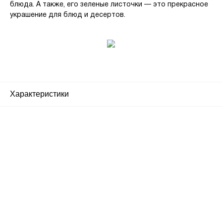
блюда. А также, его зеленые листочки — это прекрасное
украшение для блюд и десертов.
Характеристики
Почему люди выбирают
именно нас?
Все просто — мы сертифицированный
партнер известных мировых
производителей.