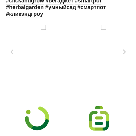
#clickandgrow
#вегаджет
#smartpot
#herbalgarden
#умныйсад
#смартпот
#кликэндгроу
Xd Design