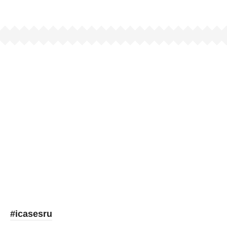
Picooc
#icasesru