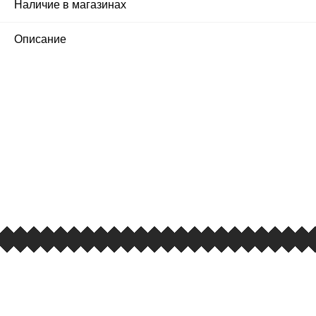
Наличие в магазинах
0
Описание
ПЕРВЫЙ ОФИЦИАЛЬНЫЙ
РОЗНИЧНЫЙ МАГАЗИН
улица Барклая, дом 10, ТЦ «Вкусные сезоны»,
вывеска iCases