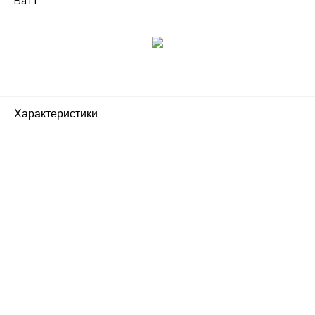
Ватт!
Характеристики
Почему люди выбирают
именно нас?
Все просто — мы сертифицированный
партнер известных мировых
производителей.