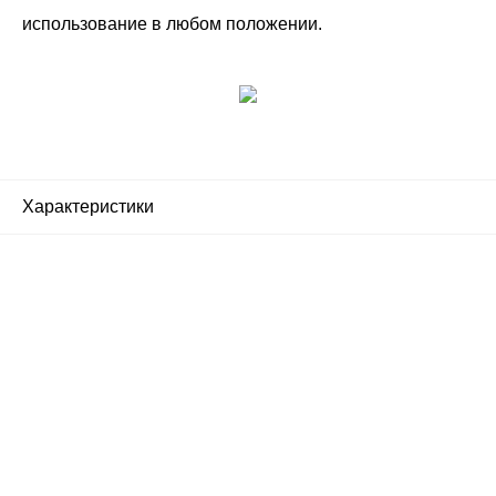
использование в любом положении.
Характеристики
Почему люди выбирают
именно нас?
Все просто — мы сертифицированный
партнер известных мировых
производителей.