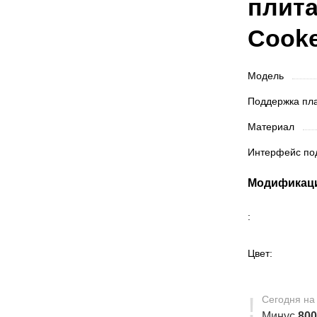
плита
Cooke
Модель
Поддержка п
Материал
Интерфейс п
Модификац
:
Цвет:
Сегодня
на
Минус
80