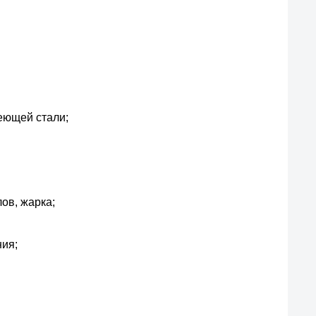
еющей стали;
лов, жарка;
ия;