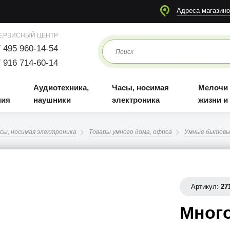
я
Аудиотехника, наушники
Часы, носимая электроника
Мелочи для жизни и отдыха
Адреса магазино
ЕРВИСНЫЙ ЦЕНТР
 495 960-14-54
 916 714-60-14
Аудиотехника,
Часы, носимая
Мелочи
ния
наушники
электроника
жизни и
сы, носимая электроника
Товары умного дома, офиса
Умные бытовы
Артикул:
27
Мног