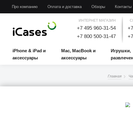
iPhone & iPad и аксессуары
Mac, MacBook и аксессуары
Игрушки, развлечени
Про компанию
Оплата и доставка
Обзоры
Контакты
ИНТЕРНЕТ МАГАЗИН
С
+7 495 960-31-54
+7
+7 800 500-31-47
+7
iPhone & iPad и
Mac, MacBook и
Игрушки,
аксессуары
аксессуары
развлече
Главная
Ча