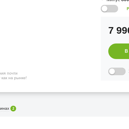
7 9
В
ия почти
 как на рынке!
зинах
2