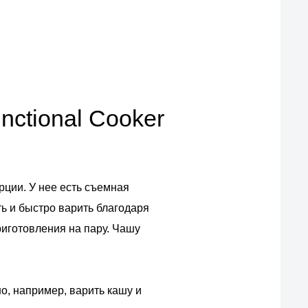
фирменная гарантия и наш самый
большой ассортимент товаров
nctional Cooker
рции. У нее есть съемная
ть и быстро варить благодаря
риготовления на пару. Чашу
о, например, варить кашу и