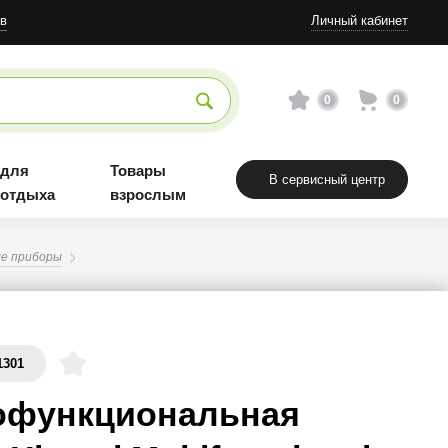
в
Личный кабинет
0
0
 для
Товары
В сервисный центр
 отдыха
взрослым
е приборы
1301
офункциональная