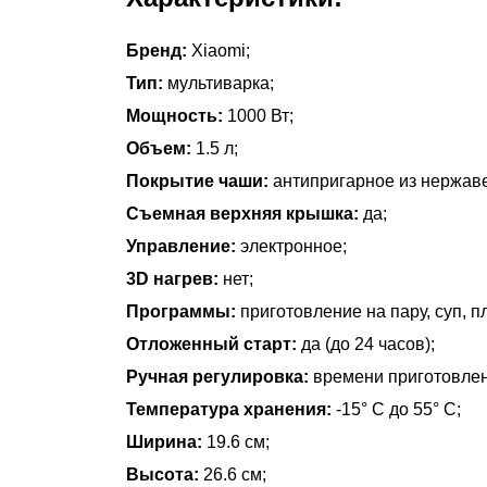
Бренд:
Xiaomi;
Тип:
мультиварка;
Мощность:
1000 Вт;
Объем:
1.5 л;
Покрытие чаши:
антипригарное из нержав
Съемная верхняя крышка:
да;
Управление:
электронное;
3D нагрев:
нет;
Программы:
приготовление на пару, суп, п
Отложенный старт:
да (до 24 часов);
Ручная регулировка:
времени приготовлен
Температура хранения:
-15° C до 55° C;
Ширина:
19.6 см;
Высота:
26.6 см;