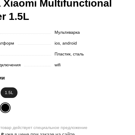
 Xiaomi Multifunctional
r 1.5L
Мультиварка
латформ
ios, android
Пластик, сталь
одключения
wifi
ии
1.5L
 товар
действует
специальное предложение
0
₽
уже в цене
при заказе на сайте