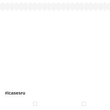
Picooc
#icasesru