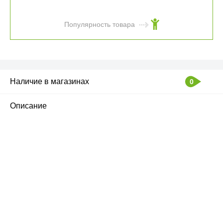
Популярность товара
Наличие в магазинах
0
Описание
ПЕРВЫЙ ОФИЦИАЛЬНЫЙ
РОЗНИЧНЫЙ МАГАЗИН
улица Барклая, дом 10, ТЦ «Вкусные сезоны»,
вывеска iCases