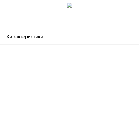
Характеристики
Почему люди выбирают
именно нас?
Все просто — мы сертифицированный
партнер известных мировых
производителей.