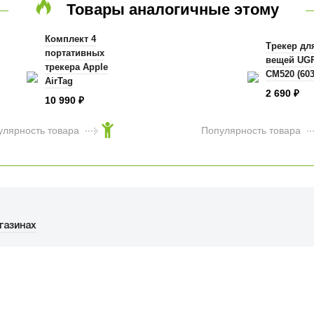
Товары аналогичные этому
Комплект 4
Трекер дл
портативных
вещей UG
трекера Apple
CM520 (603
AirTag
2 690
₽
10 990
₽
улярность товара
Популярность товара
газинах