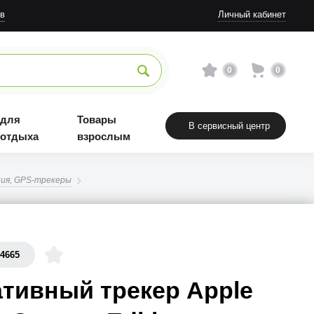
Товары взрослым
в
Личный кабинет
0
0
 для
Товары
В сервисный центр
 отдыха
взрослым
ия, GPS-трекеры
44665
тивный трекер Apple