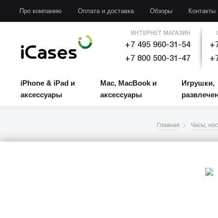
iPhone & iPad и аксессуары
Mac, MacBook и аксессуары
Игрушки, развлечени
Про компанию
Оплата и доставка
Обзоры
Контакты
ИНТЕРНЕТ МАГАЗИН
+7 495 960-31-54
+7
+7 800 500-31-47
+7
iPhone & iPad и
Mac, MacBook и
Игрушки,
аксессуары
аксессуары
развлече
Главная
Часы, но