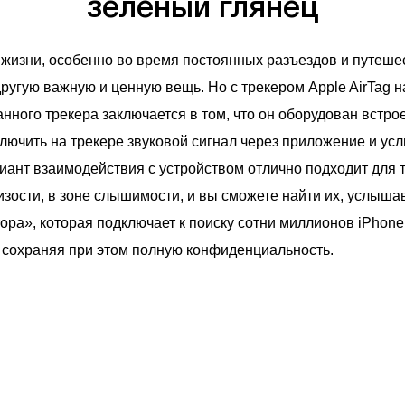
зелёный глянец
изни, особенно во время постоянных разъездов и путешес
другую важную и ценную вещь. Но с трекером Apple AirTag н
анного трекера заключается в том, что он оборудован вст
лючить на трекере звуковой сигнал через приложение и усл
ант взаимодействия с устройством отлично подходит для т
изости, в зоне слышимости, и вы сможете найти их, услыша
ра», которая подключает к поиску сотни миллионов iPhone,
, сохраняя при этом полную конфиденциальность.