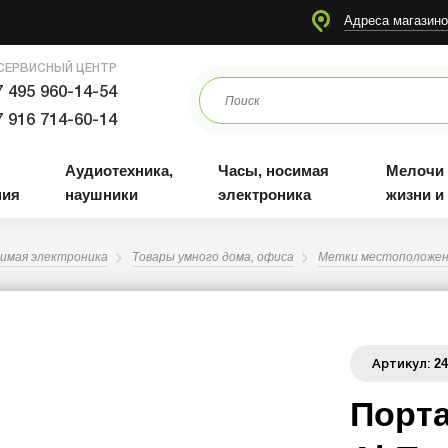
я
Аудиотехника, наушники
Часы, носимая электроника
Мелочи для жизни и отдыха
Адреса магазино
СЕРВИСНЫЙ ЦЕНТР
 495 960-14-54
 916 714-60-14
Аудиотехника,
Часы, носимая
Мелочи
ния
наушники
электроника
жизни и
симая электроника
Товары умного дома, офиса
Метки местоположен
2
Артикул:
Порта