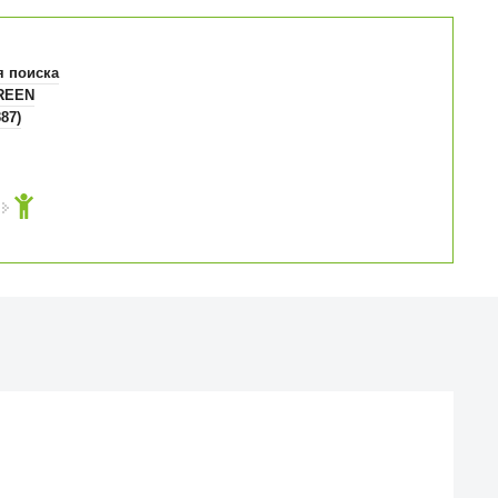
я поиска
REEN
87)