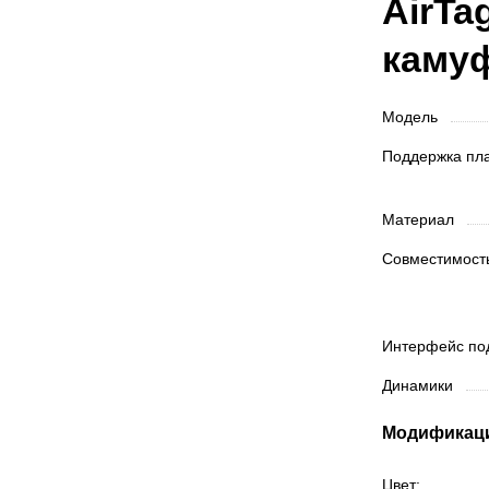
AirTa
каму
Модель
Поддержка п
Материал
Совместимос
Интерфейс п
Динамики
Модификац
Цвет: