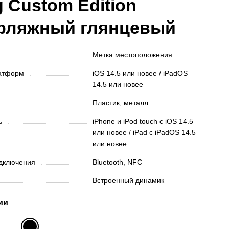
g Custom Edition
фляжный глянцевый
Метка местоположения
латформ
iOS 14.5 или новее / iPadOS
14.5 или новее
Пластик, металл
ть
iPhone и iPod touch с iOS 14.5
или новее / iPad с iPadOS 14.5
или новее
одключения
Bluetooth, NFC
Встроенный динамик
ии