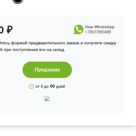
90
₽
Наш WhatsApp
+79037880488
тесь формой предварительного заказа и получите скидку
% при поступлении его на склад.
Предзаказ
∞
от 4 до
дней