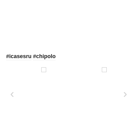
Picooc
#icasesru
#chipolo
Xd Design