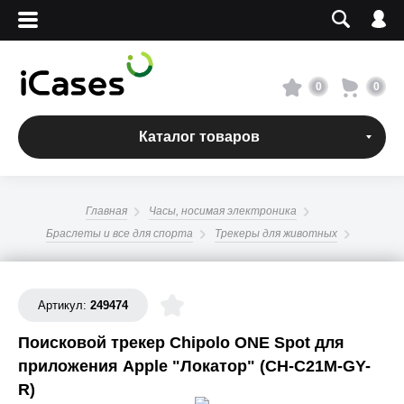
Вход
Регистрация
Сервисный центр
0
0
О магазине
Каталог товаров
Оплата и доставка
Главная
Часы, носимая электроника
Адреса магазинов
Браслеты и все для спорта
Трекеры для животных
Вакансии
Артикул:
249474
+7 495 960-31-54
Поисковой трекер Chipolo ONE Spot для
приложения Apple "Локатор" (CH-C21M-GY-
+7 800 500-31-47
R)