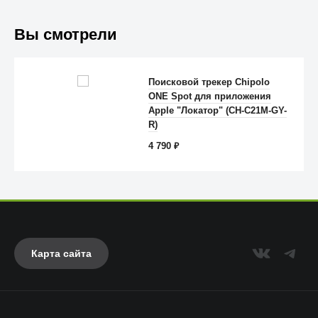
Вы смотрели
Поисковой трекер Chipolo
ONE Spot для приложения
Apple "Локатор" (CH-C21M-GY-
Anker
R)
4 790
₽
Карта сайта