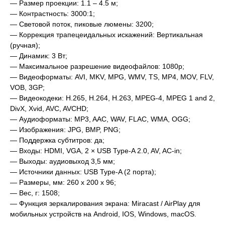
— Размер проекции: 1.1 – 4.5 м;
— Контрастность: 3000:1;
— Световой поток, пиковые люмены: 3200;
— Коррекция трапецеидальных искажений: Вертикальная
(ручная);
— Динамик: 3 Вт;
— Максимальное разрешение видеофайлов: 1080p;
— Видеоформаты: AVI, MKV, MPG, WMV, TS, MP4, MOV, FLV,
VOB, 3GP;
— Видеокодеки: H.265, H.264, H.263, MPEG-4, MPEG 1 and 2,
DivX, Xvid, AVC, AVCHD;
— Аудиоформаты: MP3, AAC, WAV, FLAC, WMA, OGG;
— Изображения: JPG, BMP, PNG;
— Поддержка субтитров: да;
— Входы: HDMI, VGA, 2 × USB Type-A 2.0, AV, AC-in;
— Выходы: аудиовыход 3,5 мм;
— Источники данных: USB Type-A (2 порта);
— Размеры, мм: 260 x 200 x 96;
— Вес, г: 1508;
— Функция зеркалирования экрана: Miracast / AirPlay для
мобильных устройств на Android, IOS, Windows, macOS.