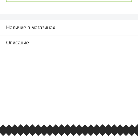
Наличие в магазинах
Описание
ПЕРВЫЙ ОФИЦИАЛЬНЫЙ
РОЗНИЧНЫЙ МАГАЗИН
улица Барклая, дом 10, ТЦ «Вкусные сезоны»,
вывеска iCases