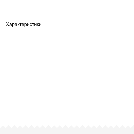
Характеристики
Почему люди выбирают
именно нас?
Все просто — мы сертифицированный
партнер известных мировых
производителей.