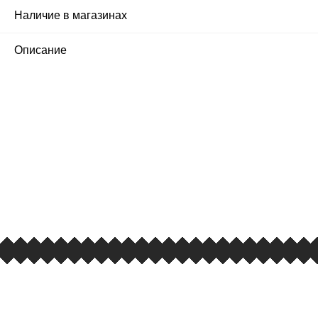
Наличие в магазинах
Описание
ПЕРВЫЙ ОФИЦИАЛЬНЫЙ
РОЗНИЧНЫЙ МАГАЗИН
улица Барклая, дом 10, ТЦ «Вкусные сезоны»,
вывеска iCases