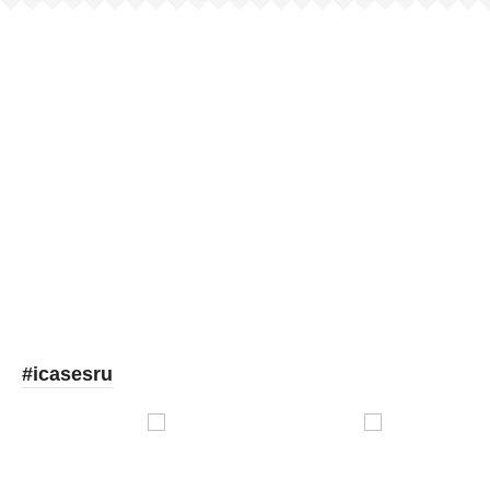
Picooc
#icasesru