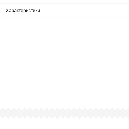
Характеристики
Почему люди выбирают
именно нас?
Все просто — мы сертифицированный
партнер известных мировых
производителей.