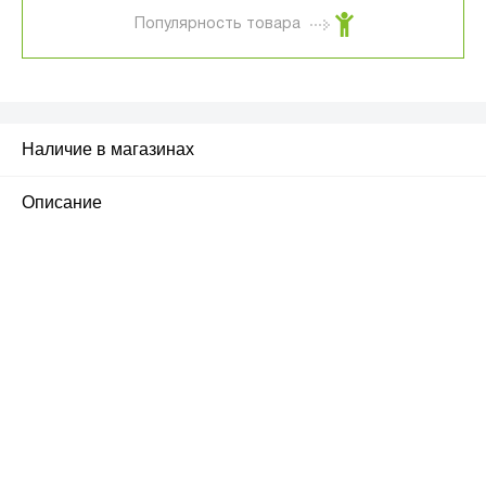
Популярность товара
Наличие в магазинах
Описание
ПЕРВЫЙ ОФИЦИАЛЬНЫЙ
РОЗНИЧНЫЙ МАГАЗИН
улица Барклая, дом 10, ТЦ «Вкусные сезоны»,
вывеска iCases