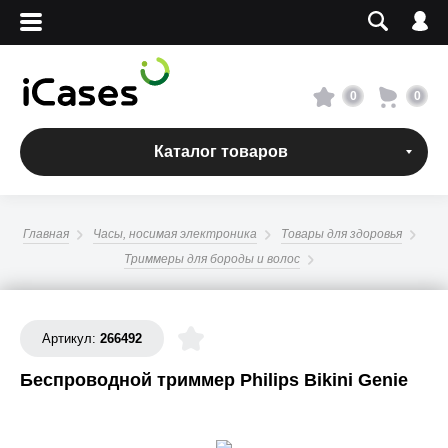
Вход
Регистрация
Сервисный центр
0
0
О магазине
Каталог товаров
Оплата и доставка
Главная
Часы, носимая электроника
Товары для здоровья
Адреса магазинов
Триммеры для бороды и волос
Вакансии
Артикул:
266492
+7 495 960-31-54
Беспроводной триммер Philips Bikini Genie
+7 800 500-31-47