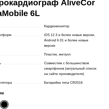
рокардиограф AliveCor
aMobile 6L
Кардиомонитор
латформ
iOS 12.3 и более новые версии,
Android 6.01 и более новые
версии
Пластик, металл
ть
Совместим с большинством
смартфонов (актуальный список
на сайте производителя)
мулятора
Батарейка типа CR2016
ии