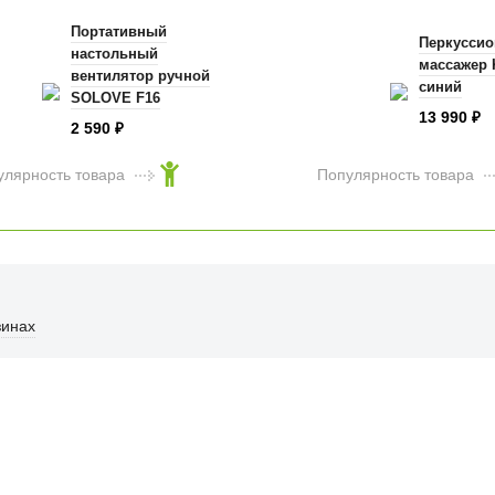
Портативный
Перкусси
настольный
массажер 
вентилятор ручной
синий
SOLOVE F16
13 990
₽
розовый
2 590
₽
улярность товара
Популярность товара
зинах
ФИЦИАЛЬНЫЙ РОЗНИЧНЫ