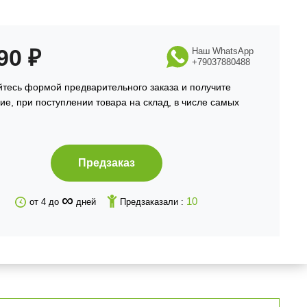
990
₽
Наш WhatsApp
+79037880488
йтесь формой предварительного заказа и получите
е, при поступлении товара на склад, в числе самых
Предзаказ
∞
10
от 4 до
дней
Предзаказали :