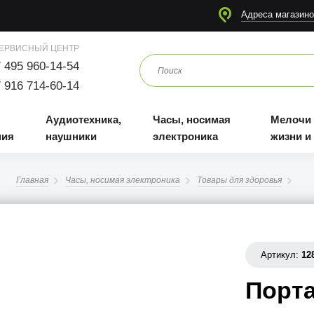
я
Аудиотехника, наушники
Часы, носимая электроника
Мелочи для жизни и отдыха
Адреса магазино
ЕРВИСНЫЙ ЦЕНТР
 495 960-14-54
 916 714-60-14
Аудиотехника,
Часы, носимая
Мелочи
ния
наушники
электроника
жизни и
Главная
Часы, носимая электроника
Товары для здоровья
Артикул:
12
Порт