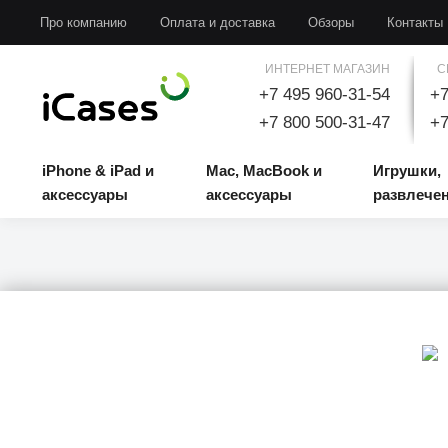
iPhone & iPad и аксессуары
Mac, MacBook и аксессуары
Игрушки, развлечени
Про компанию
Оплата и доставка
Обзоры
Контакты
ИНТЕРНЕТ МАГАЗИН
С
+7 495 960-31-54
+7
+7 800 500-31-47
+7
iPhone & iPad и
Mac, MacBook и
Игрушки,
аксессуары
аксессуары
развлече