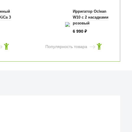
онный
Ирригатор Oclean
KiCa 3
W10 с 2 насадками
розовый
6 990
₽
Популярность товара
Й МАГАЗИН