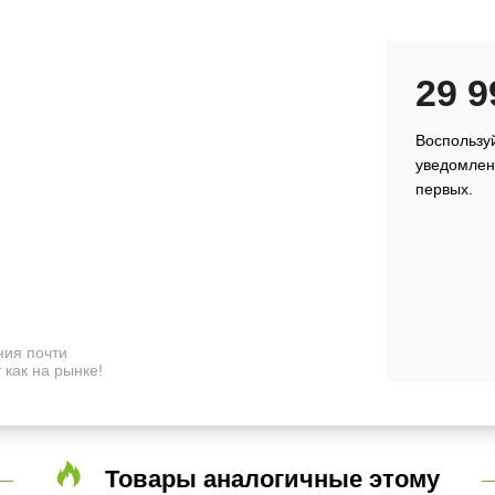
29 
Воспользу
уведомлени
первых.
ия почти
 как на рынке!
Товары аналогичные этому