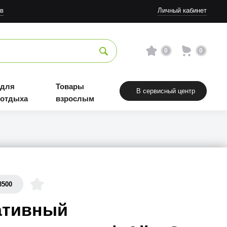
в
Личный кабинет
0
0
 для
Товары
В сервисный центр
 отдыха
взрослым
8500
ативный