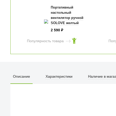
Портативный
настольный
вентилятор ручной
SOLOVE желтый
2 590
₽
Популярность товара
Поп
Микротоковый
массажер Medicube
AGE-R booster pro
черный
Описание
Характеристики
Наличие в мага
29 990
₽
Популярность товара
ПЕРВЫЙ О