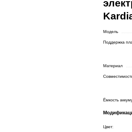
элект
Kardi
Модель
Поддержка п
Материал
Совместимос
Ёмкость акку
Модификац
Цвет: