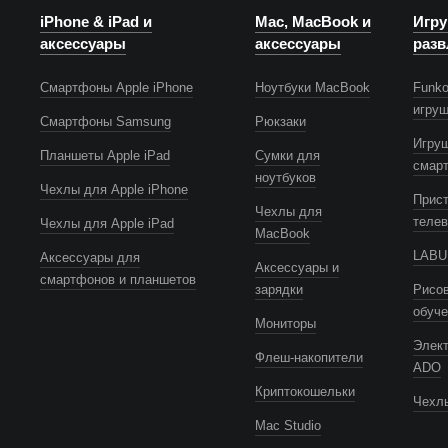
iPhone & iPad и
Mac, MacBook и
Игру
аксессуары
аксессуары
разв
Смартфоны Apple iPhone
Ноутбуки MacBook
Funko
игру
Смартфоны Samsung
Рюкзаки
Игру
Планшеты Apple iPad
Сумки для
смар
ноутбуков
Чехлы для Apple iPhone
Прист
Чехлы для
телев
Чехлы для Apple iPad
MacBook
LABUB
Аксессуары для
Аксессуары и
смартфонов и планшетов
зарядки
Рисов
обуч
Мониторы
Элек
Флеш-накопители
ADO
Криптокошельки
Чехлы
Mac Studio