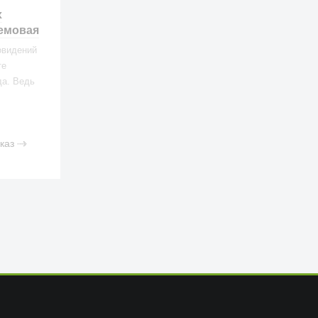
х
емовая
овидений
те
да. Ведь
аться и
е
каз