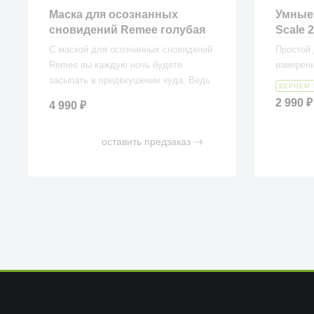
Маска для осознанных
Умные 
сновидений Remee голубая
Scale 
С маской для осознанных сновидений
Простой 
Remee вы каждую ночь будете
измерени
засыпать в предвкушении чуда. Ведь
ВЕРНЕМ 
теперь вы сможете летать,
2 990
₽
4 990
₽
путешествовать, играть, общаться и
переживать свои самые яркие
оставить предзаказ
фантазии во сне.