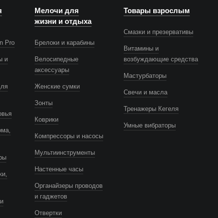
я
Мелочи для
Товары взрослым
жизни и отдыха
Смазки и презервативы
n Pro
Брелоки и карабины
Витамины и
ы и
Велосипедные
возбуждающие средства
аксессуары
Мастурбаторы
для
Женские сумки
Свечи и масла
Зонты
Тренажеры Кегеля
овья
Коврики
Умные вибраторы
ома,
Компрессоры и насосы
Мультиинструменты
ры
Настенные часы
ки,
Органайзеры проводов
и гаджетов
и
Отвертки