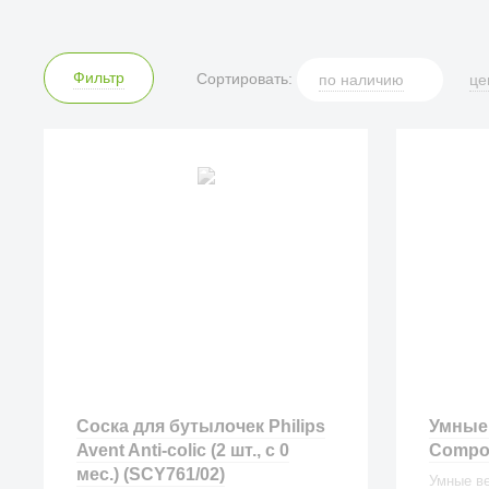
Фильтр
Сортировать:
по
наличию
це
Соска для бутылочек Philips
Умные 
Avent Anti-colic (2 шт., с 0
Compos
мес.) (SCY761/02)
Умные ве