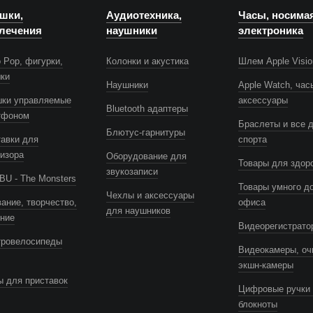
шки,
Аудиотехника,
Часы, носима
лечения
наушники
электроника
 Pop, фигурки,
Колонки и акустика
Шлем Apple Visio
шки
Наушники
Apple Watch, час
шки управляемые
аксессуары
Bluetooth адаптеры
тфоном
Браслеты и все 
Блютус-гарнитуры
авки для
спорта
изора
Оборудование для
Товары для здор
звукозаписи
U - The Monsters
Товары умного д
Чехлы и аксессуары
ание, творчество,
офиса
для наушников
ение
Видеорегистрато
тровелосипеды
Видеокамеры, оч
экшн-камеры
 для приставок
Цифровые ручки 
блокноты