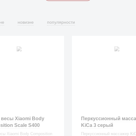
не
новизне
популярности
весы Xiaomi Body
Перкуссионный масс
ition Scale S400
KiCa 3 серый
сы Xiaomi Body Composition
Перкуссионный массажер KiC