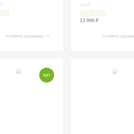
00
серый
500
₽
ВЕРНЕМ 500
₽
13 990
₽
оставить предзаказ
оставить предза
хит