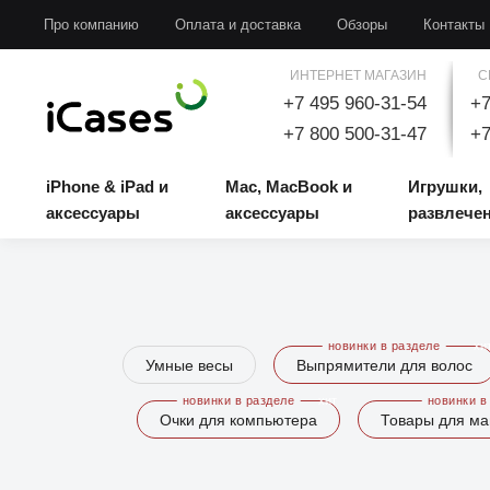
iPhone & iPad и аксессуары
Mac, MacBook и аксессуары
Игрушки, развлечени
Про компанию
Оплата и доставка
Обзоры
Контакты
ИНТЕРНЕТ МАГАЗИН
С
+7 495 960-31-54
+7
+7 800 500-31-47
+7
iPhone & iPad и
Mac, MacBook и
Игрушки,
аксессуары
аксессуары
развлече
Умные весы
Выпрямители для волос
Очки для компьютера
Товары для м