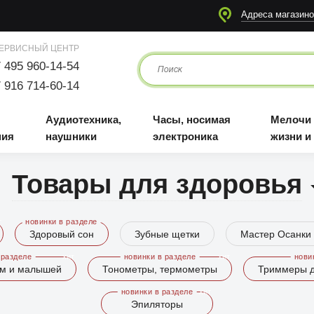
я
Аудиотехника, наушники
Часы, носимая электроника
Мелочи для жизни и отдыха
Адреса магазино
ЕРВИСНЫЙ ЦЕНТР
 495 960-14-54
 916 714-60-14
Аудиотехника,
Часы, носимая
Мелочи
ния
наушники
электроника
жизни и
Товары для здоровья
Здоровый сон
Зубные щетки
Мастер Осанки
ам и малышей
Тонометры, термометры
Триммеры д
Эпиляторы