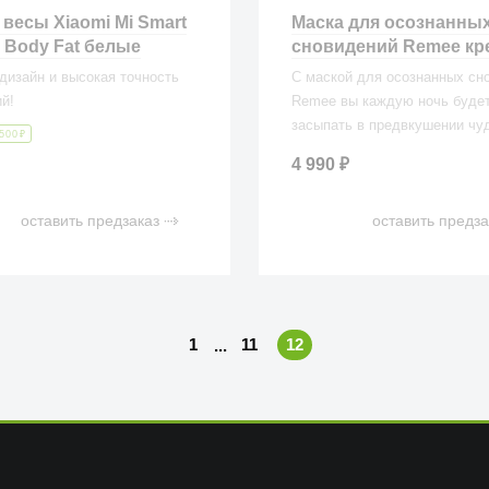
весы Xiaomi Mi Smart
Маска для осознанны
2 Body Fat белые
сновидений Remee кр
дизайн и высокая точность
С маской для осознанных сн
й!
Remee вы каждую ночь буде
засыпать в предвкушении чу
500
₽
теперь вы сможете летать,
4 990
₽
путешествовать, играть, общ
переживать свои самые ярки
оставить предзаказ
оставить предза
фантазии во сне.
1
11
12
...