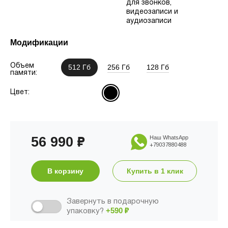
для звонков,
видеозаписи и
аудиозаписи
Модификации
Объем
512 Гб
256 Гб
128 Гб
памяти:
Цвет:
56 990
Наш WhatsApp
₽
+79037880488
В корзину
Купить в 1 клик
Завернуть в подарочную
+590
₽
упаковку?