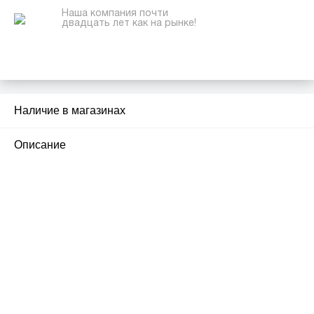
Наша компания почти
двадцать лет как на рынке!
Наличие в магазинах
1
Описание
ПЕРВЫЙ ОФИЦИАЛЬНЫЙ
РОЗНИЧНЫЙ МАГАЗИН
улица Барклая, дом 10, ТЦ «Вкусные сезоны»,
вывеска iCases