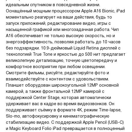
идеальным спутником в повседневной жизни.
Оснащённый мощным процессором Apple A16 Bionic, iPad
моментально реагирует на ваши действия, будь то
запуск приложений, редактирование видео, игры с
насыщенной графикой или многозадачная работа. Чип
A16 обеспечивает не только высокую скорость, но и
энергоэффективность, позволяя работать до 10 часов
без подзарядки. 10.9-дюймовый Liquid Retina дисплей с
технологией True Tone и яркостью до 500 нит предлагает
великолепную детализацию, точную цветопередачу и
комфортное восприятие при любом освещении.
Смотрите фильмы, рисуйте, редактируйте фото и
взаимодействуйте с контентом с удовольствием.
Планшет оборудован широкоугольной 12MP основной
камерой, а также фронтальной 12MP камерой с
поддержкой Center Stage, которая автоматически
удерживает вас в кадре во время видеозвонков. Он
поддерживает съёмку в формате 4K, режим Time-lapse,
Slo-mo, автофокусировку и кинематографическую
стабилизацию видео. С поддержкой Apple Pencil (USB-C)
и Magic Keyboard Folio iPad превращается в полноценный