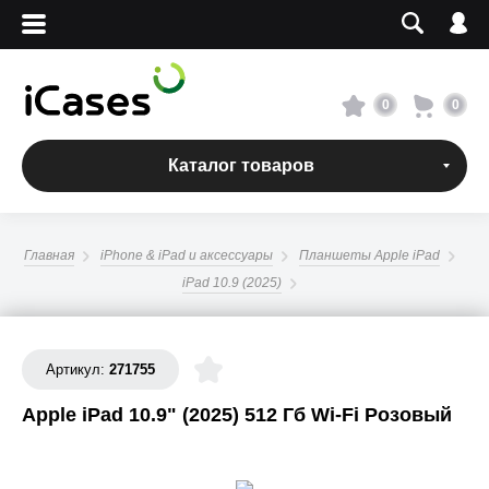
Вход
Регистрация
Сервисный центр
0
0
О магазине
Каталог товаров
Оплата и доставка
Главная
iPhone & iPad и аксессуары
Планшеты Apple iPad
Адреса магазинов
iPad 10.9 (2025)
Вакансии
Артикул:
271755
+7 495 960-31-54
Apple iPad 10.9" (2025) 512 Гб Wi-Fi Розовый
+7 800 500-31-47