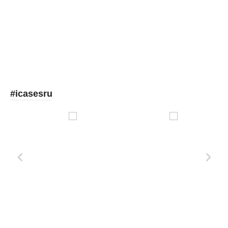
Picooc
#icasesru
Xd Design