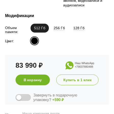
звонков, видеозаписи и
аудиозаписи
Модификации
Объем
512 Гб
256 Гб
128 Гб
памяти:
Цвет:
83 990
Наш WhatsApp
₽
+79037880488
В корзину
Купить в 1 клик
Завернуть в подарочную
упаковку?
+590
₽
Наша компания почти