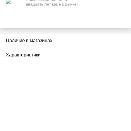
двадцать лет как на рынке!
Наличие в магазинах
1
Характеристики
Почему люди выбирают
именно нас?
Все просто — мы сертифицированный
партнер известных мировых
производителей.