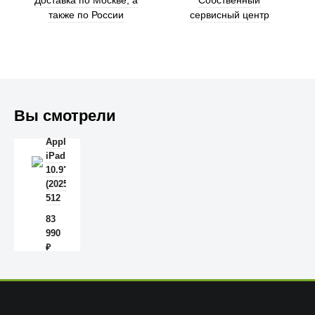
Доставка по Москве, а
Собственный
также по России
сервисный центр
Trust
Вы смотрели
Apple
iPad
10.9"
(2025)
512
Гб
83
Wi-
990
Fi +
₽
Cellular
Голубой
Anker