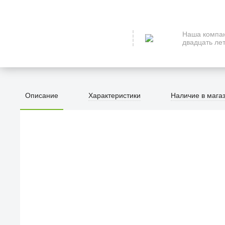
Наша компан
двадцать лет
Описание
Характеристики
Наличие в мага
ПЕРВЫЙ О
улица Барк