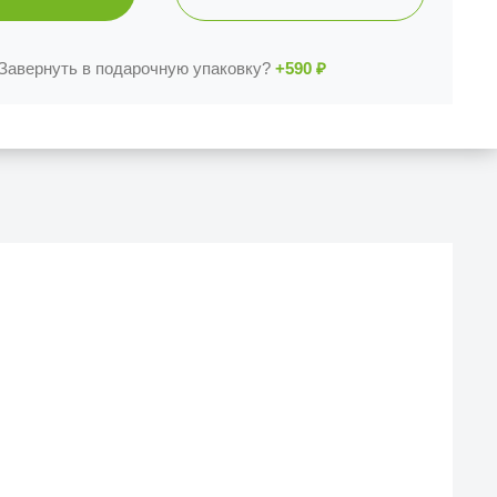
Завернуть в подарочную упаковку?
+590
₽
Й МАГАЗИН
еска iCases