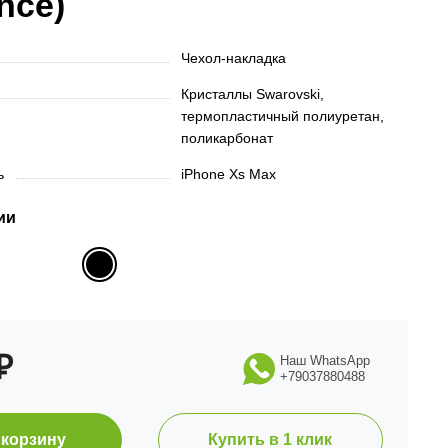
ance)
Чехол-накладка
Кристаллы Swarovski,
термопластичный полиуретан,
поликарбонат
ть
iPhone Xs Max
ии
₽
Наш WhatsApp
+79037880488
 корзину
Купить в 1 клик