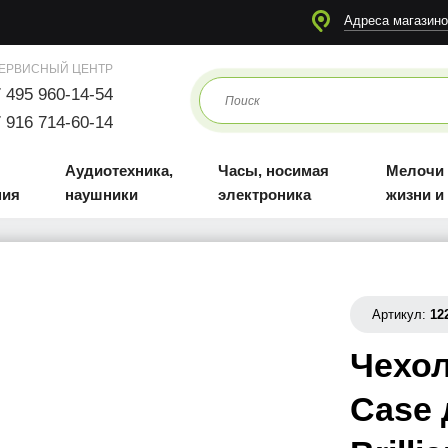
я
Аудиотехника, наушники
Часы, носимая электроника
Мелочи для жизни и отдыха
Адреса магазино
ЕРВИСНЫЙ ЦЕНТР
 495 960-14-54
 916 714-60-14
Аудиотехника,
Часы, носимая
Мелочи
ния
наушники
электроника
жизни и
Артикул:
12
Чехол
Case 