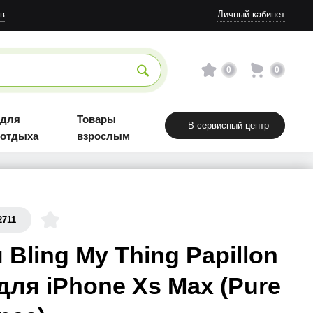
в
Личный кабинет
0
0
 для
Товары
В сервисный центр
 отдыха
взрослым
2711
 Bling My Thing Papillon
для iPhone Xs Max (Pure