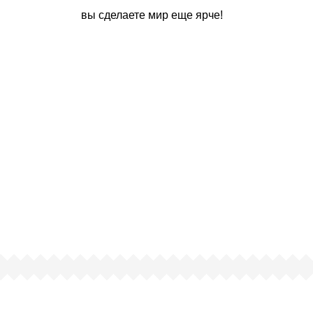
вы сделаете мир еще ярче!
чему люди выбирают именно н
ртифицированный партнер известных миро