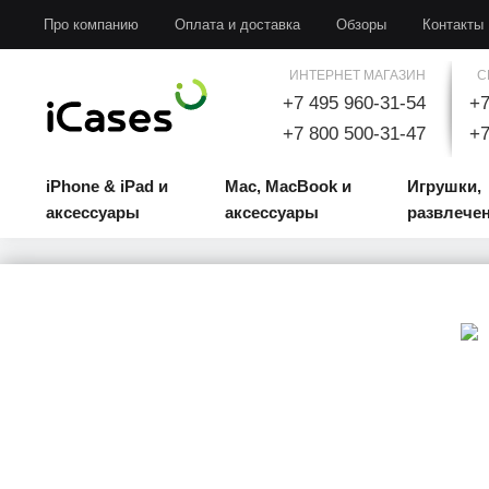
iPhone & iPad и аксессуары
Mac, MacBook и аксессуары
Игрушки, развлечени
Про компанию
Оплата и доставка
Обзоры
Контакты
ИНТЕРНЕТ МАГАЗИН
С
+7 495 960-31-54
+7
+7 800 500-31-47
+7
iPhone & iPad и
Mac, MacBook и
Игрушки,
аксессуары
аксессуары
развлече