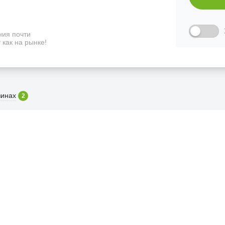
ия почти
 как на рынке!
зинах
2
ФИЦИАЛЬНЫЙ РОЗНИЧНЫ
лая, дом 10, ТЦ «Вкусные сезоны», выв