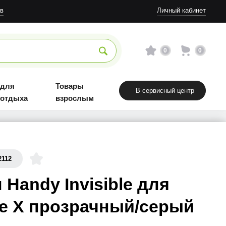
в
Личный кабинет
0
0
 для
Товары
В сервисный центр
 отдыха
взрослым
2112
 Handy Invisible для
e X прозрачный/серый