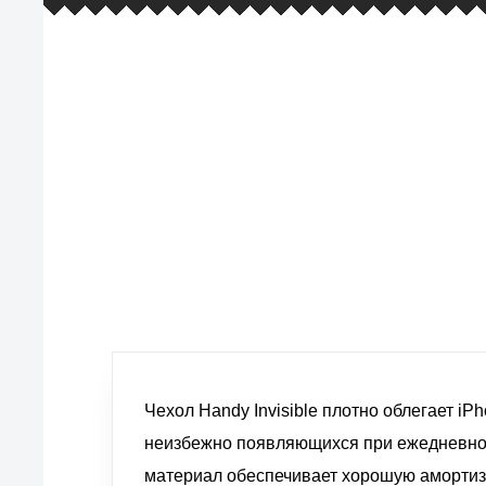
европейские стандарты качества
товаров, услуг и обслуживания
Чехол Handy Invisible плотно облегает iP
неизбежно появляющихся при ежедневно
материал обеспечивает хорошую амортиз