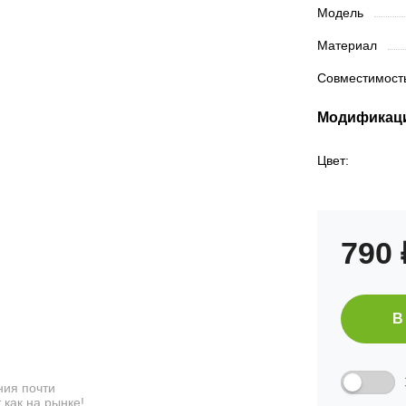
Модель
Материал
Совместимос
Модификац
Цвет:
790
В
ия почти
 как на рынке!