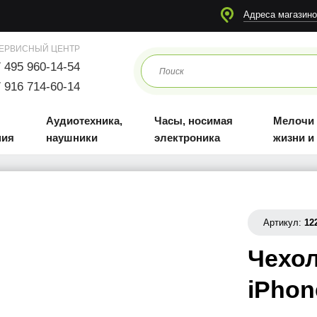
я
Аудиотехника, наушники
Часы, носимая электроника
Мелочи для жизни и отдыха
Адреса магазино
ЕРВИСНЫЙ ЦЕНТР
 495 960-14-54
 916 714-60-14
Аудиотехника,
Часы, носимая
Мелочи
ния
наушники
электроника
жизни и
Артикул:
12
Чехол
iPhon