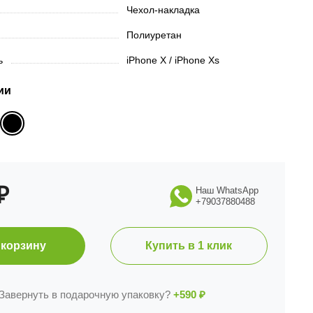
Чехол-накладка
Полиуретан
ть
iPhone X / iPhone Xs
ии
₽
Наш WhatsApp
+79037880488
 корзину
Купить в 1 клик
Завернуть в подарочную упаковку?
+590
₽