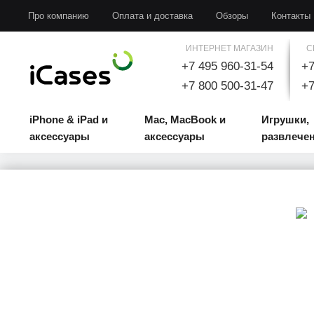
iPhone & iPad и аксессуары
Mac, MacBook и аксессуары
Игрушки, развлечени
Про компанию
Оплата и доставка
Обзоры
Контакты
ИНТЕРНЕТ МАГАЗИН
С
+7 495 960-31-54
+7
+7 800 500-31-47
+7
iPhone & iPad и
Mac, MacBook и
Игрушки,
аксессуары
аксессуары
развлече