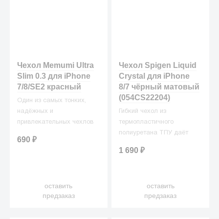
Чехол Memumi Ultra
Чехол Spigen Liquid
Slim 0.3 для iPhone
Crystal для iPhone
7/8/SE2 красный
8/7 чёрный матовый
(054CS22204)
Один из самых тонких,
надёжных и
Гибкий чехол из
привлекательных чехлов
термопластичного
для вашего любимого
полиуретана ТПУ даёт
690
₽
смартфона!
превосходную
1 690
₽
амортизацию при любых
шоковых нагрузках.
оставить
оставить
предзаказ
предзаказ