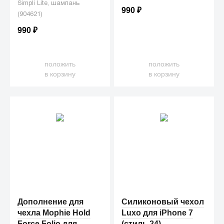
Simpli Lite, шампань
принты, которые вдохновят
990
₽
(904621)
вас и окружающих!
990
₽
положить
положить
в корзину
в корзину
Дополнение для
Силиконовый чехол
чехла Mophie Hold
Luxo для iPhone 7
Force Folio для
(стиль 24)