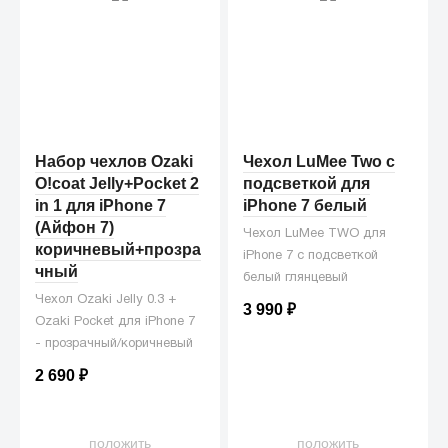
Набор чехлов Ozaki
Чехол LuMee Two с
O!coat Jelly+Pocket 2
подсветкой для
in 1 для iPhone 7
iPhone 7 белый
(Айфон 7)
Чехол LuMee TWO для
коричневый+прозра
iPhone 7 с подсветкой
чный
белый глянцевый
Чехол Ozaki Jelly 0.3 +
3 990
₽
Ozaki Pocket для iPhone 7
- прозрачный/коричневый
2 690
₽
положить
положить