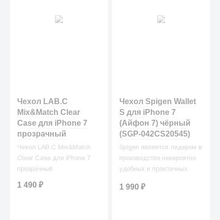
Чехол LAB.C
Чехол Spigen Wallet
Mix&Match Clear
S для iPhone 7
Case для iPhone 7
(Айфон 7) чёрный
прозрачный
(SGP-042CS20545)
Чехол LAB.C Mix&Match
Spigen является лидером в
Clear Case для iPhone 7
производстве невероятно
прозрачный
удобных и практичных
чехлов для многих
1 490
₽
1 990
₽
моделей современных
смартфонов. Так и для
вашего Айфон Spigen