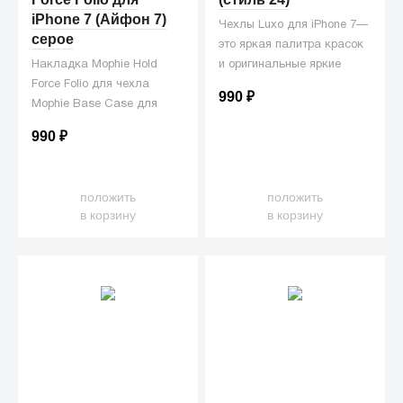
iPhone 7 (Айфон 7)
Чехлы Luxo для iPhone 7—
серое
это яркая палитра красок
Накладка Mophie Hold
и оригинальные яркие
Force Folio для чехла
принты, которые вдохновят
990
₽
Mophie Base Case для
вас и окружающих!
iPhone 7
990
₽
положить
положить
в корзину
в корзину