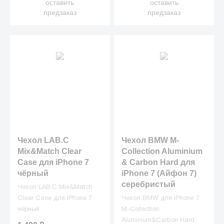
оставить
оставить
предлагает
предзаказ
предзаказ
высококачественную
защиту в виде широкого
ассортимента чехлов на
любой вкус.
Чехол LAB.C
Чехол BMW M-
Mix&Match Clear
Collection Aluminium
Case для iPhone 7
& Carbon Hard для
чёрный
iPhone 7 (Айфон 7)
серебристый
Чехол LAB.C Mix&Match
Clear Case для iPhone 7
Чехол BMW для iPhone 7
чёрный
M-Collection
Aluminium&Carbon Hard