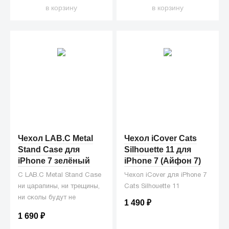
в корзину
в корзину
Чехол LAB.C Metal
Чехол iCover Cats
Stand Case для
Silhouette 11 для
iPhone 7 зелёный
iPhone 7 (Айфон 7)
С LAB.C Metal Stand Case
Чехол iCover для iPhone 7
ни царапины, ни трещины,
Cats Silhouette 11
ни сколы будут не
1 490
₽
страшны вашему iPhone 7!
1 690
₽