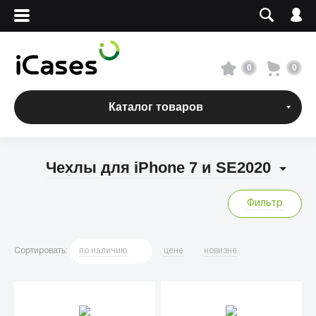
Вход
Регистрация
Сервисный центр
0
0
О магазине
Каталог товаров
Оплата и доставка
Чехлы для iPhone 7 и SE2020
Адреса магазинов
Фильтр
Вакансии
Сортировать
:
по
наличию
цене
новизне
+7 495 960-31-54
+7 800 500-31-47