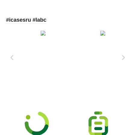
#icasesru
#labc
Xd Design