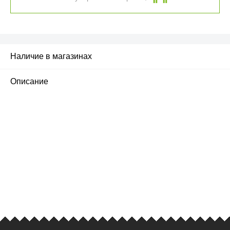
Наличие в магазинах
Описание
ПЕРВЫЙ ОФИЦИАЛЬНЫЙ
РОЗНИЧНЫЙ МАГАЗИН
улица Барклая, дом 10, ТЦ «Вкусные сезоны»,
вывеска iCases