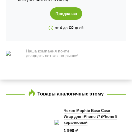
Предзаказ
∞
от 4 до
дней
Наша компания почти
двадцать лет как на рынке!
Товары аналогичные этому
Чехол Mophie Base Case
Wrap для iPhone 7/ iPhone 8
коралловый
1 990
₽