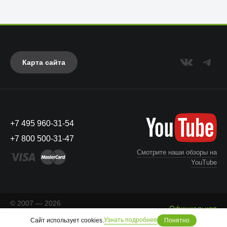
Карта сайта
+7 495 960-31-54
+7 800 500-31-47
Смотрите наши обзоры на
YouTube
© 2007 — 2026
Официальная
«Айкейсес»
. Все права
Что с моим заказом?
информация
Узнать подробнее
Сайт использует cookies.
Понятно
защищены.