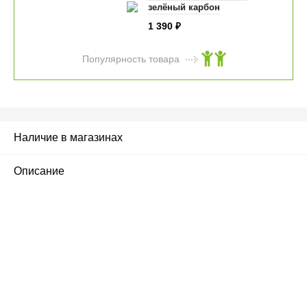
зелёный карбон
1 390
₽
Популярность товара
Наличие в магазинах
Описание
ПЕРВЫЙ ОФИЦИАЛЬНЫЙ
РОЗНИЧНЫЙ МАГАЗИН
улица Барклая, дом 10, ТЦ «Вкусные сезоны»,