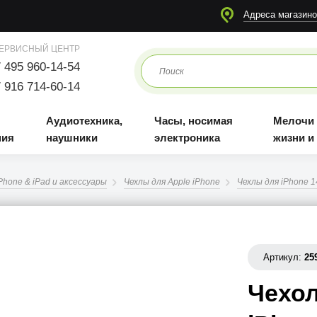
я
Аудиотехника, наушники
Часы, носимая электроника
Мелочи для жизни и отдыха
Адреса магазино
ЕРВИСНЫЙ ЦЕНТР
 495 960-14-54
 916 714-60-14
Аудиотехника,
Часы, носимая
Мелочи
ния
наушники
электроника
жизни и
Phone & iPad и аксессуары
Чехлы для Apple iPhone
Чехлы для iPhone 1
Артикул:
25
Чехол