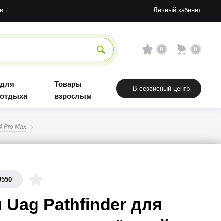
в
Личный кабинет
0
0
 для
Товары
В сервисный центр
 отдыха
взрослым
4 Pro Max
9550
 Uag Pathfinder для