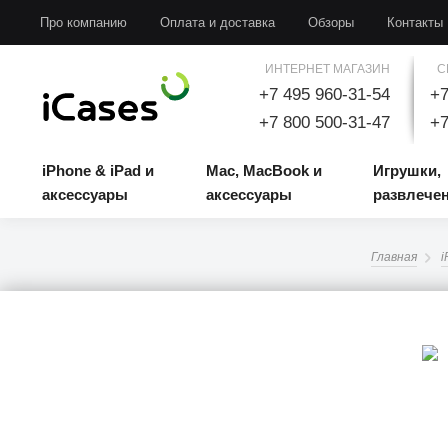
iPhone & iPad и аксессуары
Mac, MacBook и аксессуары
Игрушки, развлечени
Про компанию
Оплата и доставка
Обзоры
Контакты
ИНТЕРНЕТ МАГАЗИН
С
+7 495 960-31-54
+7
+7 800 500-31-47
+7
iPhone & iPad и
Mac, MacBook и
Игрушки,
аксессуары
аксессуары
развлече
Главная
i