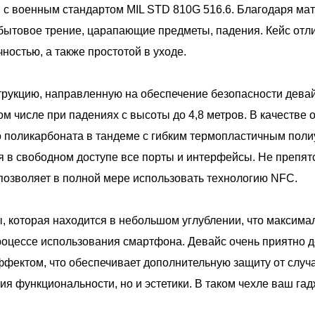
 с военным стандартом MIL STD 810G 516.6. Благодаря мат
 бытовое трение, царапающие предметы, падения. Кейс отл
ностью, а также простотой в уходе.
трукцию, направленную на обеспечение безопасности дева
ом числе при падениях с высоты до 4,8 метров. В качестве 
о поликарбоната в тандеме с гибким термопластичным поли
яя в свободном доступе все порты и интерфейсы. Не препя
 позволяет в полной мере использовать технологию NFC.
 которая находится в небольшом углублении, что максима
оцессе использования смартфона. Девайс очень приятно де
фектом, что обеспечивает дополнительную защиту от слу
ния функциональности, но и эстетики. В таком чехле ваш га