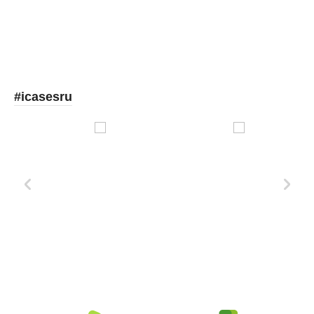
#icasesru
Xd Design