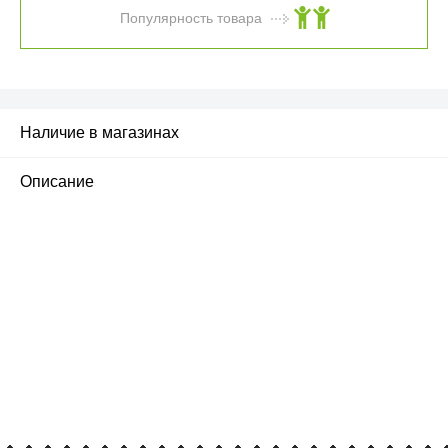
Популярность товара
Наличие в магазинах
Описание
ПЕРВЫЙ ОФИЦИАЛЬНЫЙ
РОЗНИЧНЫЙ МАГАЗИН
улица Барклая, дом 10, ТЦ «Вкусные сезоны»,
вывеска iCases