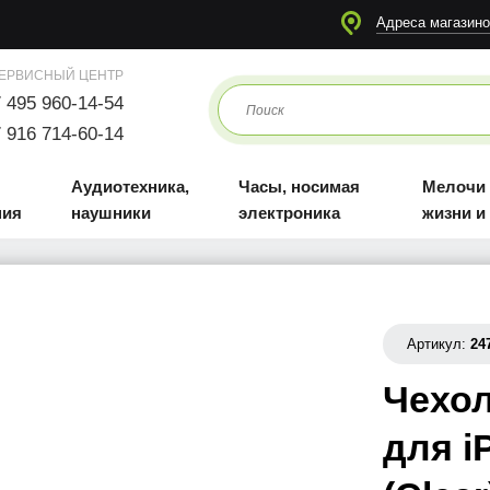
я
Аудиотехника, наушники
Часы, носимая электроника
Мелочи для жизни и отдыха
Адреса магазино
ЕРВИСНЫЙ ЦЕНТР
 495 960-14-54
 916 714-60-14
Аудиотехника,
Часы, носимая
Мелочи
ния
наушники
электроника
жизни и
Артикул:
24
Чехол
для i