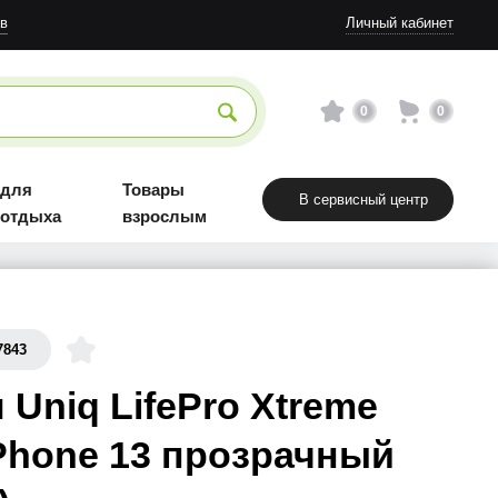
в
Личный кабинет
0
0
 для
Товары
В сервисный центр
 отдыха
взрослым
7843
 Uniq LifePro Xtreme
Phone 13 прозрачный