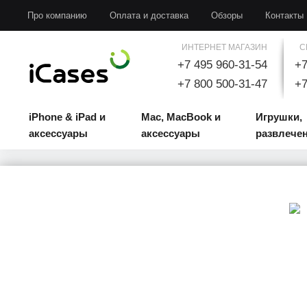
iPhone & iPad и аксессуары
Mac, MacBook и аксессуары
Игрушки, развлечени
Про компанию
Оплата и доставка
Обзоры
Контакты
ИНТЕРНЕТ МАГАЗИН
С
+7 495 960-31-54
+7
+7 800 500-31-47
+7
iPhone & iPad и
Mac, MacBook и
Игрушки,
аксессуары
аксессуары
развлече