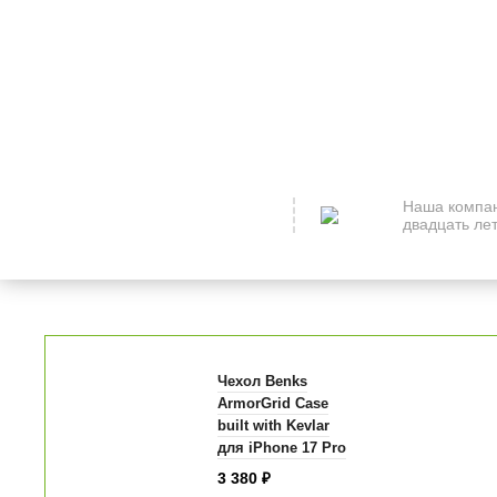
Наша компан
двадцать лет
Чехол Benks
ArmorGrid Case
built with Kevlar
для iPhone 17 Pro
6.3" коричневый
3 380
₽