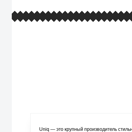
европейские стандарты качества
товаров, услуг и обслуживания
Uniq — это крупный производитель стил