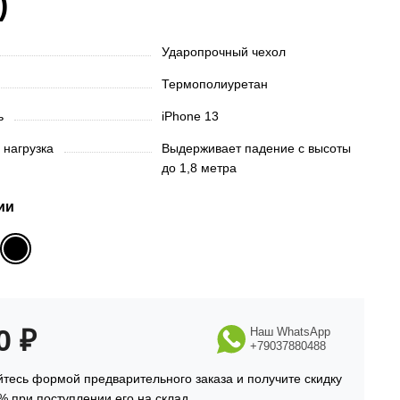
)
Ударопрочный чехол
Термополиуретан
ть
iPhone 13
 нагрузка
Выдерживает падение с высоты
до 1,8 метра
ии
90
₽
Наш WhatsApp
+79037880488
тесь формой предварительного заказа и получите скидку
% при поступлении его на склад.