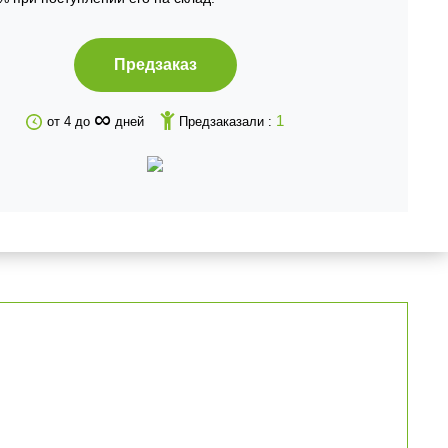
Предзаказ
∞
1
от 4 до
дней
Предзаказали :