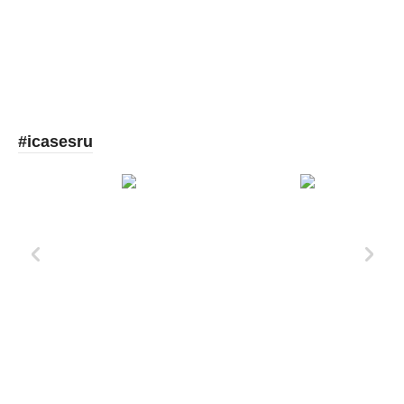
#icasesru
Xd Design