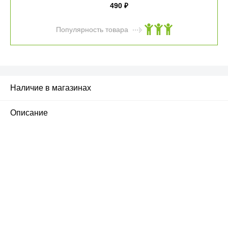
490
₽
Популярность товара
Наличие в магазинах
Описание
ПЕРВЫЙ ОФИЦИАЛЬНЫЙ
РОЗНИЧНЫЙ МАГАЗИН
улица Барклая, дом 10, ТЦ «Вкусные сезоны»,
вывеска iCases