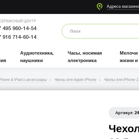
я
Аудиотехника, наушники
Часы, носимая электроника
Мелочи для жизни и отдыха
Адреса магазино
СЕРВИСНЫЙ ЦЕНТР
 495 960-14-54
 916 714-60-14
Аудиотехника,
Часы, носимая
Мелочи
ния
наушники
электроника
жизни и
Phone & iPad и аксессуары
Чехлы для Apple iPhone
Чехлы для iPhone 1
2
Артикул:
Чехол