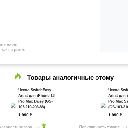
ия почти
 как на рынке!
Товары аналогичные этому
Чехол SwitchEasy
Чехол Swi
Artist для iPhone 13
Artist для
Pro Max Daisy (GS-
Pro Max S
103-210-208-88)
(GS-103-21
1 990
1 990
₽
₽
улярность товара
Популярность товара