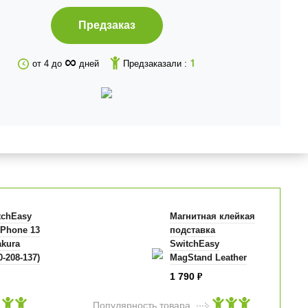
Предзаказ
∞
от 4 до
дней
Предзаказали :
1
tchEasy
Магнитная клейкая
 iPhone 13
подставка
akura
SwitchEasy
0-208-137)
MagStand Leather
Stand с MagSafe
1 790
₽
для iPhone 12/13
розовая
Популярность товара