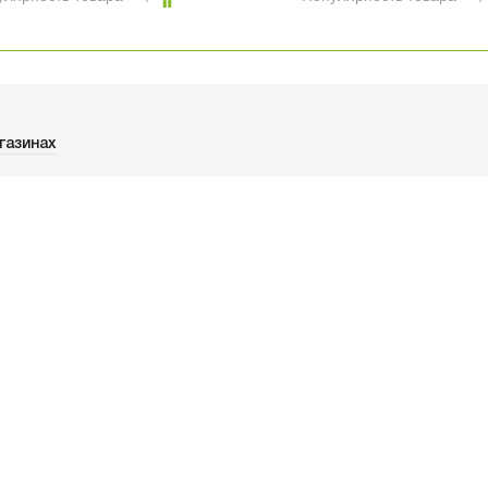
газинах
ФИЦИАЛЬНЫЙ РОЗНИЧНЫ
ая, дом 10, ТЦ «Вкусные сезоны», вы