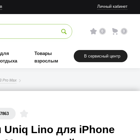
Товары взрослым
в
Личный кабинет
0
0
 для
Товары
В сервисный центр
 отдыха
взрослым
3 Pro Max
47863
 Uniq Lino для iPhone