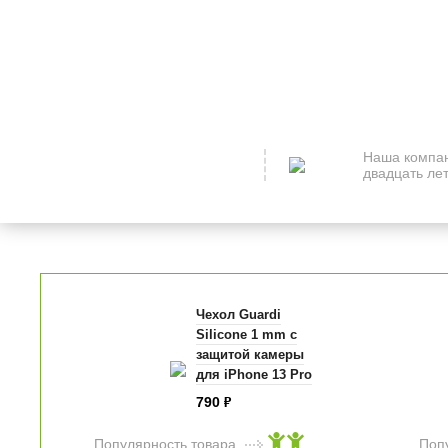
Наша компан
двадцать лет
Чехол Guardi
Silicone 1 mm с
защитой камеры
для iPhone 13 Pro
Max прозрачный
790
₽
Популярность товара
Поп