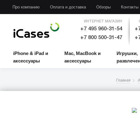
iPhone & iPad и аксессуары
Mac, MacBook и аксессуары
Игрушки, развлечени
Про компанию
Оплата и доставка
Обзоры
Контакты
ИНТЕРНЕТ МАГАЗИН
+7 495 960-31-54
+7
+7 800 500-31-47
+7
iPhone & iPad и
Mac, MacBook и
Игрушки,
аксессуары
аксессуары
развлече
Главная
i