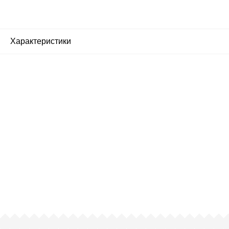
Характеристики
Почему люди выбирают
именно нас?
Все просто — мы сертифицированный
партнер известных мировых
производителей.