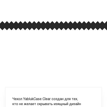
улица Барклая, дом 10, ТЦ «Вкусные сезоны»,
вывеска iCases
Чехол YablukСase Clear создан для тех,
кто не желает скрывать изящный дизайн