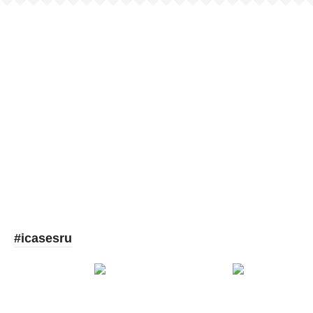
Picooc
#icasesru