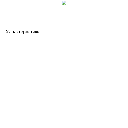
Характеристики
Почему люди выбирают
именно нас?
Все просто — мы сертифицированный
партнер известных мировых
производителей.