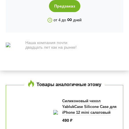
Предзаказ
∞
от 4 до
дней
Наша компания почти
двадцать лет как на рынке!
Товары аналогичные этому
Силиконовый чехол
YablukCase Silicone Case для
iPhone 12 mini салатовый
490
₽