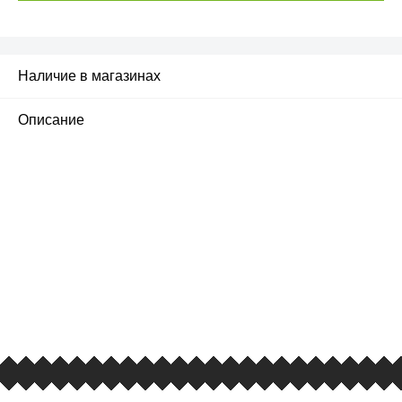
Наличие в магазинах
Описание
ПЕРВЫЙ ОФИЦИАЛЬНЫЙ
РОЗНИЧНЫЙ МАГАЗИН
улица Барклая, дом 10, ТЦ «Вкусные сезоны»,
вывеска iCases