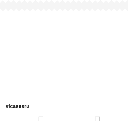
Picooc
#icasesru