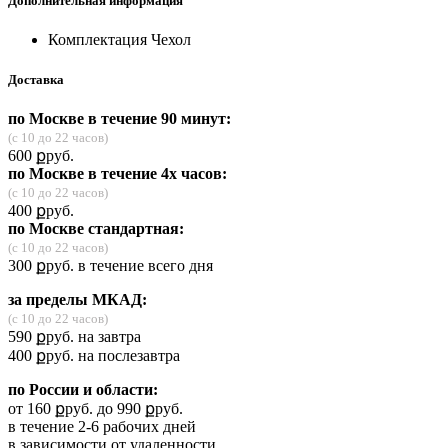
Дополнительная информация
Комплектация
Чехол
Доставка
по Москве в течение 90 минут:
(с 10 до 22 часов)
600
ք
руб.
по Москве в течение 4х часов:
(с 10 до 22 часов)
400
ք
руб.
по Москве стандартная:
(с 10 до 22 часов)
300
ք
руб.
в течение всего дня
за пределы МКАД:
(с 10 до 22 часов)
590
ք
руб.
на завтра
400
ք
руб.
на послезавтра
по России и области:
от 160
ք
руб.
до 990
ք
руб.
в течение 2-6 рабочих дней
в зависимости от удаленности