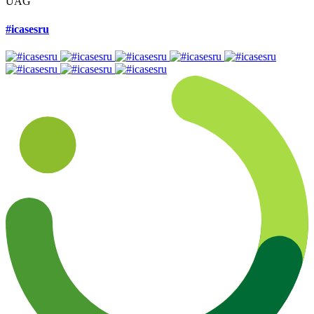
UAG
#icasesru