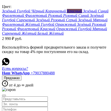
Цвет:
Зелёный
Голубой
Чёрный
Коричневый
Красный
Зелёный
Синий
Фиолетовый
Фиолетовый
Розовый
Розовый
Синий
Зелёный
Голубой
Сиреневый
Зелёный
Розовый
Серый
Зелёный
Мятный
Фиолетовый
Жёлтый
Голубой
Оранжевый
Зелёный
Розовый
Розовый
Фиолетовый
Красный
Оранжевый
Голубой
Мятный
Сиреневый
Жёлтый
Белый
Жёлтый
2 990
₽
руб.
Воспользуйтесь формой предварительного заказа и получите
скидку на товар 4% при поступлении его на склад.
Есть вопросы?
Наш WhatsApp
+79037880488
Предзаказ
от 4 до
∞
дней