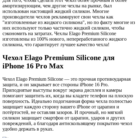
Для того, чтобы сделать этот чехол более прочным и более
амортизирующим, чем другие чехлы на рынке, был
использован настоящий жидкий силикон. Многие
производители чехлов рекламируют свои чехлы как
"изготовленные из жидкого силикона", но по факту многие из
них используют только частично жидкий силикон, чтобы
сэкономить на затратах. Чехлы Elago Premium Silicone
изготовлены из 100% нового, непереработанного жидкого
силикона, что гарантирует лучшее качество чехла!
Чехол Elago Premium Silicone для
iPhone 16 Pro Max
Чехол Elago Premium Silicone — это прочная противоударная
защита, и он закрывает все стороны iPhone 16 Pro.
Приподнятые выступы вокруг экрана дисплея и камеры
помогают защитить их, когда вы кладете телефон на плоскую
поверхность. Идеально подогнанная форма чехла полностью
защищает каждую сторону вашего iPhone от царапин и
потёртостей, не оставляя зазоров. И прочный, но мягкий
силикон защищает смартфон от царапин, ударов и других
повреждений, а благодаря антискользящему покрытию чехол
удобно держать в руках.